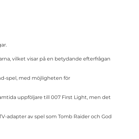
ar.
marna, vilket visar på en betydande efterfrågan
nd-spel, med möjligheten för
tida uppföljare till 007 First Light, men det
ve TV-adapter av spel som Tomb Raider och God