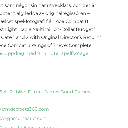
ekt som någonsin har utvecklats, och det är
otentially ledda av originalregissören –
slöst spel-fotografi från Ace Combat 8
rst Light Had a Multimillion-Dollar Budget”
ate 1 and 2 with Original Director’s Return”
”Ace Combat 8 Wings of Theve: Complete
 av uppdrag med 9 minuter spelfootage
.
 Self-Publish Future James Bond Games:
0 pm
gadgets360.com
devs
gamermarkt.com
 Games
gfinityesports.com