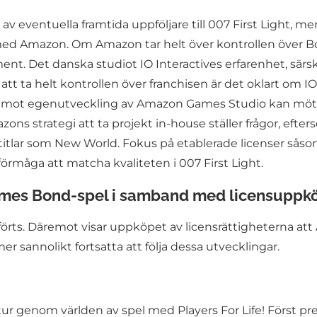
eventuella framtida uppföljare till 007 First Light, men 
ed Amazon. Om Amazon tar helt över kontrollen över Bon
ent. Det danska studiot IO Interactives erfarenhet, särskil
tt ta helt kontrollen över franchisen är det oklart om IO
ing mot egenutveckling av Amazon Games Studio kan möta 
zons strategi att ta projekt in-house ställer frågor, e
titlar som New World. Fokus på etablerade licenser sås
örmåga att matcha kvaliteten i 007 First Light.
James Bond-spel i samband med licensuppk
förts. Däremot visar uppköpet av licensrättigheterna att 
sannolikt fortsatta att följa dessa utvecklingar.
tur genom världen av spel med Players For Life! Först p