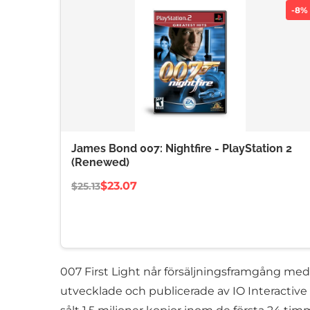
-8%
James Bond 007: Nightfire - PlayStation 2
(Renewed)
$23.07
$25.13
007 First Light når försäljningsframgång me
utvecklade och publicerade av IO Interactiv