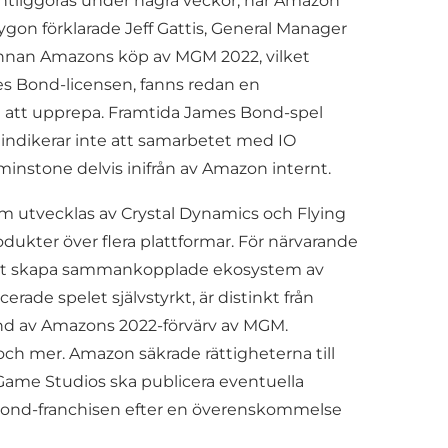
fentliggöras under några veckor, har Amazon
lygon förklarade Jeff Gattis, General Manager
e innan Amazons köp av MGM 2022, vilket
es Bond-licensen, fanns redan en
rt att upprepa. Framtida James Bond-spel
ndikerar inte att samarbetet med IO
tminstone delvis inifrån av Amazon internt.
m utvecklas av Crystal Dynamics och Flying
dukter över flera plattformar. För närvarande
 att skapa sammankopplade ekosystem av
erade spelet självstyrkt, är distinkt från
nd av Amazons 2022-förvärv av MGM.
ch mer. Amazon säkrade rättigheterna till
Game Studios ska publicera eventuella
er Bond-franchisen efter en överenskommelse