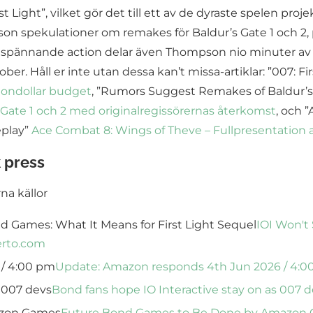
Light”, vilket gör det till ett av de dyraste spelen proj
on spekulationer om remakes för Baldur’s Gate 1 och 2, p
m spännande action delar även Thompson nio minuter av ä
er. Håll er inte utan dessa kan’t missa-artiklar: ”007: Fi
jondollar budget
, ”Rumors Suggest Remakes of Baldur’s G
Gate 1 och 2 med originalregissörernas återkomst
, och 
eplay”
Ace Combat 8: Wings of Theve – Fullpresentation
k press
rna källor
d Games: What It Means for First Light Sequel
IOI Won't
erto.com
/ 4:00 pm
Update: Amazon responds 4th Jun 2026 / 4:0
s 007 devs
Bond fans hope IO Interactive stay on as 007 
azon Games
Future Bond Games to Be Done by Amazon