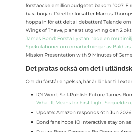
förstaockelemillionbudgetet bakom ”007: First 
bara början. Därefter försätter Marcus Thomps
hoppa in för att delta i debatten! Talande o
Wings of Theve, planerat utgivning den 2 oktob
James Bond: Första Lyktan hade en multimil
Spekulationer om omarbetningar av Baldurs 
Mission Presentation with 9 Minutes of Gam
Det pratas också om det i utländs
Om du förstår engelska, här är länkar till exte
IOI Won't Self-Publish Future James Bon
What It Means for First Light Sequel
dex
Update: Amazon responds 4th Jun 2026 
Bond fans hope IO Interactive stay on a
Future Bond Games to Be Done by Am