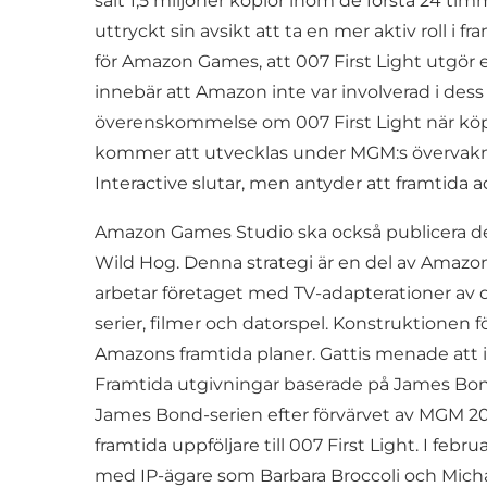
sålt 1,5 miljoner kopior inom de första 24 ti
uttryckt sin avsikt att ta en mer aktiv roll i
för Amazon Games, att 007 First Light utgör e
innebär att Amazon inte var involverad i des
överenskommelse om 007 First Light när köpet
kommer att utvecklas under MGM:s övervakni
Interactive slutar, men antyder att framtida 
Amazon Games Studio ska också publicera de
Wild Hog. Denna strategi är en del av Amazon
arbetar företaget med TV-adapterationer av
serier, filmer och datorspel. Konstruktionen fö
Amazons framtida planer. Gattis menade at
Framtida utgivningar baserade på James Bond
James Bond-serien efter förvärvet av MGM 20
framtida uppföljare till 007 First Light. I 
med IP-ägare som Barbara Broccoli och Micha