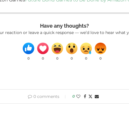
Have any thoughts?
ur reaction or leave a quick response — we’d love to hear what y
0
0
0
0
0
0
0 comments
0