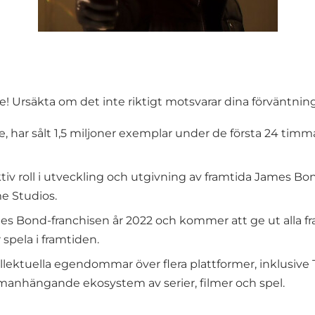
! Ursäkta om det inte riktigt motsvarar dina förväntning
ve, har sålt 1,5 miljoner exemplar under de första 24 tim
iv roll i utveckling och utgivning av framtida James Bo
e Studios.
es Bond-franchisen år 2022 och kommer att ge ut alla fram
 spela i framtiden.
tellektuella egendommar över flera plattformer, inklusi
manhängande ekosystem av serier, filmer och spel.