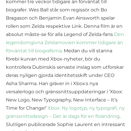
kommer tre veckor tidigare än förväntat till
biografer. Wes Ball står som regissör och Bo
Bragason och Benjamin Evan Ainsworth spelar
rollen som Zelda respektive Link. Denna film är en
absolut måste-se för alla Legend of Zelda-fans
Den
legendomgivna Zeldamovien kommer tidigare än
förväntat till biograferna
. Medan du vill stanna
förebi kurvan med Xbox-nyheter, bör du
kontrollera Dubinskis senaste inslag som utforskar
deras nyligen gjorda identitetsskift under CEO
Asha Sharma. Han gräver in i Xbox:s nya
versalerlogo och gränssnittsuppdateringar i ’Xbox:
New Logo, New Typography, New Interface – It’s
Time for Change!’
Xbox: Ny logotyp, ny typografi, ny
gränssnittsdesign – Det är dags för en förändring
.
Slutligen publicerade Sophie Laurent en intressant