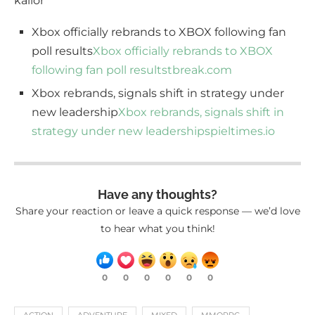
källor
Xbox officially rebrands to XBOX following fan
poll results
Xbox officially rebrands to XBOX
following fan poll results
tbreak.com
Xbox rebrands, signals shift in strategy under
new leadership
Xbox rebrands, signals shift in
strategy under new leadership
spieltimes.io
Have any thoughts?
Share your reaction or leave a quick response — we’d love
to hear what you think!
0
0
0
0
0
0