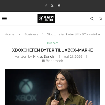
Home
Business
Xboxchefen byter till XBOX-märke
Business
XBOXCHEFEN BYTER TILL XBOX-MÄRKE
written by
Niklas Sundin
maj 21, 2026
Bookmark