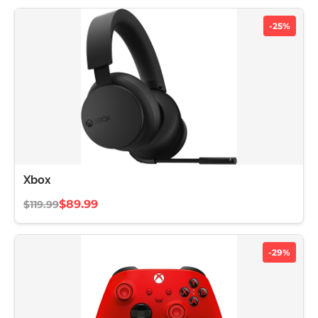
-25%
Xbox
$89.99
$119.99
-29%