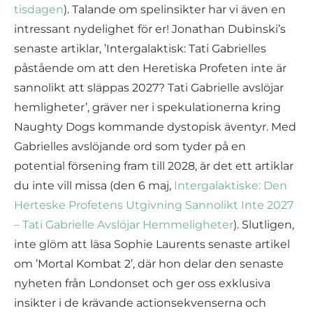
tisdagen
). Talande om spelinsikter har vi även en
intressant nydelighet för er! Jonathan Dubinski’s
senaste artiklar, ’Intergalaktisk: Tati Gabrielles
påstående om att den Heretiska Profeten inte är
sannolikt att släppas 2027? Tati Gabrielle avslöjar
hemligheter’, gräver ner i spekulationerna kring
Naughty Dogs kommande dystopisk äventyr. Med
Gabrielles avslöjande ord som tyder på en
potential försening fram till 2028, är det ett artiklar
du inte vill missa (den 6 maj,
Intergalaktiske: Den
Herteske Profetens Utgivning Sannolikt Inte 2027
– Tati Gabrielle Avslöjar Hemmeligheter
). Slutligen,
inte glöm att läsa Sophie Laurents senaste artikel
om ’Mortal Kombat 2’, där hon delar den senaste
nyheten från Londonset och ger oss exklusiva
insikter i de krävande actionsekvenserna och