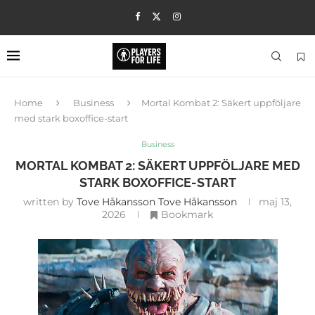
Home
Business
Mortal Kombat 2: Säkert uppföljare
med stark boxoffice-start
Business
MORTAL KOMBAT 2: SÄKERT UPPFÖLJARE MED
STARK BOXOFFICE-START
written by
Tove Håkansson Tove Håkansson
maj 13,
2026
Bookmark