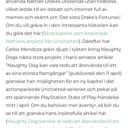
använda Nathan Drakes utseende utan tillåtelse,
vilket ledde till en debatt och internet full av
memes och skämt om ’Det sista Drake’s Fortunes’.
Om du vill gräva in i den intressanta historien kan
du göra det här (
Skräckspelet som kopierade
Nathans ansikte från Uncharted
). Därefter har
Carlos Mendoza grävt djupt i rykten kring Naughty
Dogs nästa stora projekt. I hans senaste artiklar
”Naughty Dog kan vara redo att återvända till ett
av sina största framgångar” (publicerad den 11 april)
granskar han möjligheten för en ny kapitel i det
actionpackeda Uncharted-serieriet och pekar på
ett spännande PlayStation State of Play-händelse
mitt i april. Om du behöver mer äventyr, så bör du
se till att granska hans insiktsfulla artikel här
(
Naughty Dog kanske är redo att återvända till ett