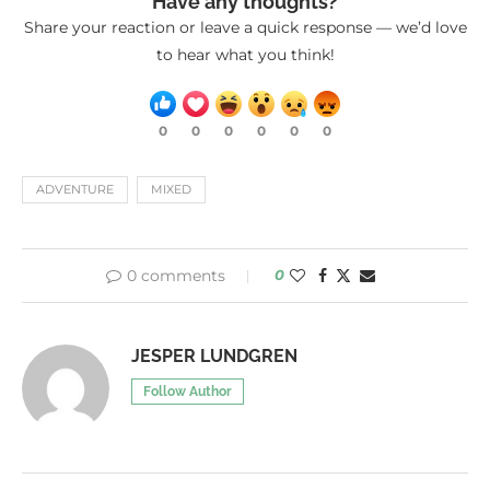
Have any thoughts?
Share your reaction or leave a quick response — we’d love
to hear what you think!
0
0
0
0
0
0
ADVENTURE
MIXED
0 comments
0
JESPER LUNDGREN
Follow Author