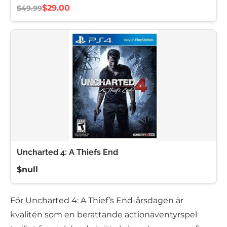
$29.00
$49.99
Uncharted 4: A Thiefs End
$null
För Uncharted 4: A Thief’s End-årsdagen är
kvalitén som en berättande actionäventyrspel