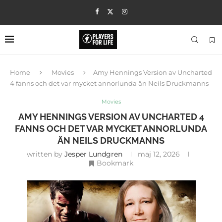
Home
Movies
Amy Hennings Version av Uncharted
4 fanns och det var mycket annorlunda än Neils Druckmanns
Movies
AMY HENNINGS VERSION AV UNCHARTED 4
FANNS OCH DET VAR MYCKET ANNORLUNDA
ÄN NEILS DRUCKMANNS
written by
Jesper Lundgren
maj 12, 2026
Bookmark