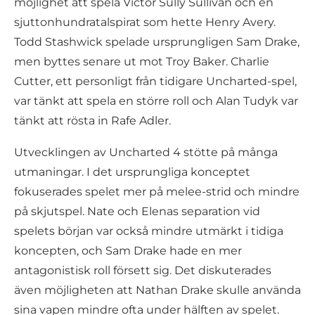
möjlighet att spela Victor Sully Sullivan och en
sjuttonhundratalspirat som hette Henry Avery.
Todd Stashwick spelade ursprungligen Sam Drake,
men byttes senare ut mot Troy Baker. Charlie
Cutter, ett personligt från tidigare Uncharted-spel,
var tänkt att spela en större roll och Alan Tudyk var
tänkt att rösta in Rafe Adler.
Utvecklingen av Uncharted 4 stötte på många
utmaningar. I det ursprungliga konceptet
fokuserades spelet mer på melee-strid och mindre
på skjutspel. Nate och Elenas separation vid
spelets början var också mindre utmärkt i tidiga
koncepten, och Sam Drake hade en mer
antagonistisk roll försett sig. Det diskuterades
även möjligheten att Nathan Drake skulle använda
sina vapen mindre ofta under hälften av spelet.