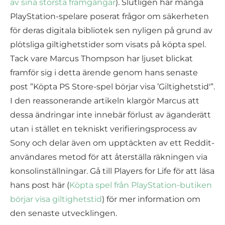
av sina största framgångar
). Slutligen har många
PlayStation-spelare poserat frågor om säkerheten
för deras digitala bibliotek sen nyligen på grund av
plötsliga giltighetstider som visats på köpta spel.
Tack vare Marcus Thompson har ljuset blickat
framför sig i detta ärende genom hans senaste
post ”Köpta PS Store-spel börjar visa ’Giltighetstid'”.
I den reassonerande artikeln klargör Marcus att
dessa ändringar inte innebär förlust av äganderätt
utan i stället en tekniskt verifieringsprocess av
Sony och delar även om upptäckten av ett Reddit-
användares metod för att återställa räkningen via
konsolinställningar. Gå till Players for Life för att läsa
hans post här (
Köpta spel från PlayStation-butiken
börjar visa giltighetstid
) för mer information om
den senaste utvecklingen.