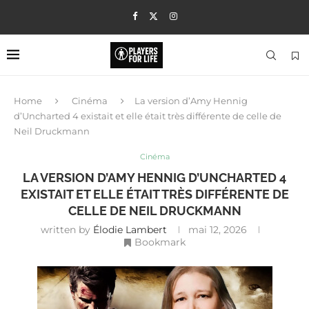
Home
Cinéma
La version d’Amy Hennig
d’Uncharted 4 existait et elle était très différente de celle de
Neil Druckmann
Cinéma
LA VERSION D’AMY HENNIG D’UNCHARTED 4
EXISTAIT ET ELLE ÉTAIT TRÈS DIFFÉRENTE DE
CELLE DE NEIL DRUCKMANN
written by
Élodie Lambert
mai 12, 2026
Bookmark