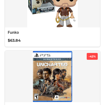
Funko
$63.84
-42%