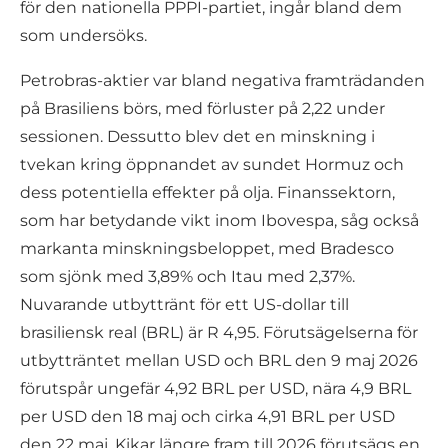
för den nationella PPPI-partiet, ingår bland dem
som undersöks.
Petrobras-aktier var bland negativa framträdanden
på Brasiliens börs, med förluster på 2,22 under
sessionen. Dessutto blev det en minskning i
tvekan kring öppnandet av sundet Hormuz och
dess potentiella effekter på olja. Finanssektorn,
som har betydande vikt inom Ibovespa, såg också
markanta minskningsbeloppet, med Bradesco
som sjönk med 3,89% och Itau med 2,37%.
Nuvarande utbyttränt för ett US-dollar till
brasiliensk real (BRL) är R 4,95. Förutsägelserna för
utbytträntet mellan USD och BRL den 9 maj 2026
förutspår ungefär 4,92 BRL per USD, nära 4,9 BRL
per USD den 18 maj och cirka 4,91 BRL per USD
den 22 maj. Kikar längre fram till 2026 förutsägs en