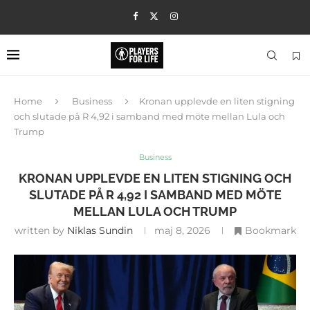
Home
Business
Kronan upplevde en liten stigning
och slutade på R 4,92 i samband med möte mellan Lula och
Trump
Business
KRONAN UPPLEVDE EN LITEN STIGNING OCH
SLUTADE PÅ R 4,92 I SAMBAND MED MÖTE
MELLAN LULA OCH TRUMP
written by
Niklas Sundin
maj 8, 2026
Bookmark