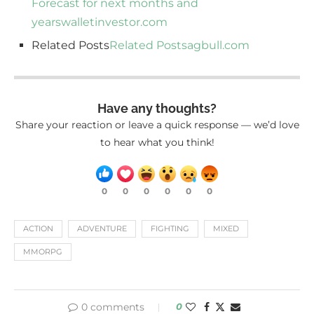
months and years
United States Dollar to
Brazilian Real (USDBRL) Forex Rate Prediction,
Forecast for next months and
years
walletinvestor.com
Related Posts
Related Posts
agbull.com
Have any thoughts?
Share your reaction or leave a quick response — we’d love
to hear what you think!
0
0
0
0
0
0
ACTION
ADVENTURE
FIGHTING
MIXED
MMORPG