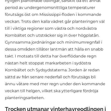
nyligen planterade odlingar, särskilt då ett annat
period av undergenomsnittliga temperaturer
förutsägs öst om Mississippi-floden i kommande
veckan. Trots den kalla vädret går planteringen väl
till i viktiga regioner som västra och nordvästra
Kornbältet och utsträcker sig in över högplatån.
Gynnsamma jordnäringar och minimumregnfall i
dessa områden tillåter lantmän att hålla en snabb
takt. I motsats till detta har överflödande regn
nästan helt stoppat markarbeten i sydöstra
Kornbältet och Sydsydstaterna. Jorden är redan
sättd av från senare nederfall och förutsägs bli
ännu våtare med mer regn under den kommande
veckan till helgen, vilket ska ytterligare fördröja
planteringsarbeten.
Trocken utmanar vinterhavreodlingen i