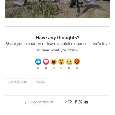
Have any thoughts?
Share your reaction or leave a quick response — we’d love
to hear what you think!
0
0
0
0
0
0
ADVENTURE
MIXED
0 comments
0