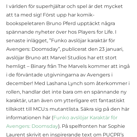
I världen för superhjältar och spel är det mycket
att ta med sig! Först upp har komik-
bookspeletaren Bruno Pferd upptäckt några
spännande nyheter över hos Players for Life. I
senaste inlägget, ”Funko avslöjar karaktär för
Avengers: Doomsday”, publicerat den 23 januari,
avslöjar Bruno att Marvel Studios har ett stort
hemligt – Binary från The Marvels kommer att ingå
i de förväntade utgivningarna av Avengers i
december! Med Lashana Lynch som återkommer i
rollen, handlar det inte bara om en spännande ny
karaktär, utan även om ytterligare ett fantastiskt
tillskott till MCU:s mutantlista. Säkra sig på den här
informationen här (
Funko avslöjar Karaktär för
Avengers: Doomsday
). På spelfronten har Sophie
Laurent skrivit en inspirerande text om PUCPR’s