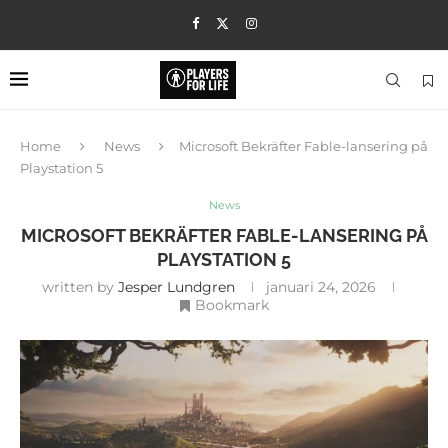
Home
News
Microsoft Bekräfter Fable-lansering på
Playstation 5
News
MICROSOFT BEKRÄFTER FABLE-LANSERING PÅ
PLAYSTATION 5
written by
Jesper Lundgren
januari 24, 2026
Bookmark