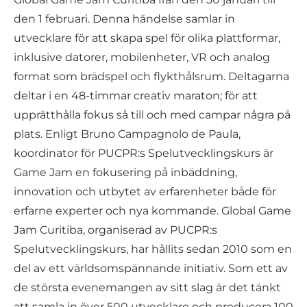
den 1 februari. Denna händelse samlar in
utvecklare för att skapa spel för olika plattformar,
inklusive datorer, mobilenheter, VR och analog
format som brädspel och flykthålsrum. Deltagarna
deltar i en 48-timmar creativ maraton; för att
upprätthålla fokus så till och med campar några på
plats. Enligt Bruno Campagnolo de Paula,
koordinator för PUCPR:s Spelutvecklingskurs är
Game Jam en fokusering på inbäddning,
innovation och utbytet av erfarenheter både för
erfarne experter och nya kommande. Global Game
Jam Curitiba, organiserad av PUCPR:s
Spelutvecklingskurs, har hållits sedan 2010 som en
del av ett världsomspännande initiativ. Som ett av
de största evenemangen av sitt slag är det tänkt
att samla in över 500 utvecklare och producera 100