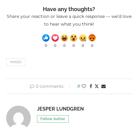
Have any thoughts?
Share your reaction or leave a quick response — we’d love
to hear what you think!
0
0
0
0
0
0
MIXED
0 comments
0
JESPER LUNDGREN
Follow Author