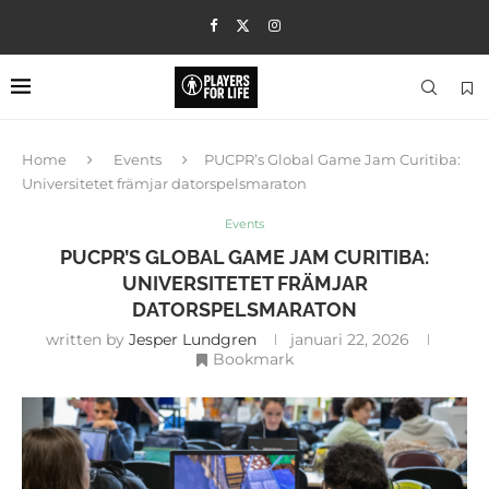
Home
Events
PUCPR’s Global Game Jam Curitiba:
Universitetet främjar datorspelsmaraton
Events
PUCPR’S GLOBAL GAME JAM CURITIBA:
UNIVERSITETET FRÄMJAR
DATORSPELSMARATON
written by
Jesper Lundgren
januari 22, 2026
Bookmark