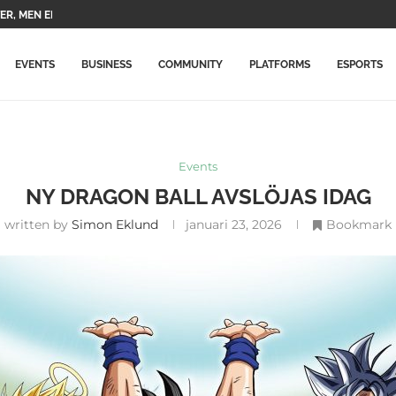
ER, MEN EN UPPFÖLJARE...
A TVÅ HUVUDKARAKTÄRER OCH DERAS...
PELNING FÖR...
 KOMMER ATT STÄNGAS I...
RADERAR SPELET EFTER TVÅ...
BETYDLIGT DYRARE I PORTUGAL: SE...
NING MED NYA FÖREMÅL...
ÅN XBOX SLÄPPTES TILL...
PELNA...
EVENTS
BUSINESS
COMMUNITY
PLATFORMS
ESPORTS
Events
NY DRAGON BALL AVSLÖJAS IDAG
written by
Simon Eklund
januari 23, 2026
Bookmark