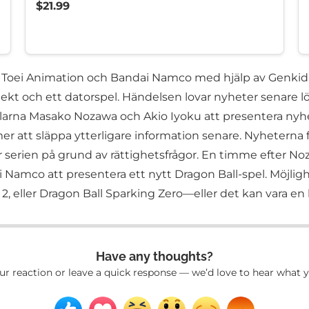
$21.99
 av Toei Animation och Bandai Namco med hjälp av Genki
rojekt och ett datorspel. Händelsen lovar nyheter senare 
arna Masako Nozawa och Akio Iyoku att presentera nyhe
att släppa ytterligare information senare. Nyheterna fö
r serien på grund av rättighetsfrågor. En timme efter No
 Namco att presentera ett nytt Dragon Ball-spel. Möjligh
2, eller Dragon Ball Sparking Zero—eller det kan vara en h
Have any thoughts?
ur reaction or leave a quick response — we’d love to hear what y