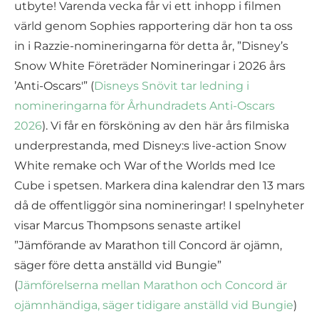
utbyte! Varenda vecka får vi ett inhopp i filmen
värld genom Sophies rapportering där hon ta oss
in i Razzie-nomineringarna för detta år, ”Disney’s
Snow White Företräder Nomineringar i 2026 års
’Anti-Oscars'” (
Disneys Snövit tar ledning i
nomineringarna för Århundradets Anti-Oscars
2026
). Vi får en försköning av den här års filmiska
underprestanda, med Disney:s live-action Snow
White remake och War of the Worlds med Ice
Cube i spetsen. Markera dina kalendrar den 13 mars
då de offentliggör sina nomineringar! I spelnyheter
visar Marcus Thompsons senaste artikel
”Jämförande av Marathon till Concord är ojämn,
säger före detta anställd vid Bungie”
(
Jämförelserna mellan Marathon och Concord är
ojämnhändiga, säger tidigare anställd vid Bungie
)