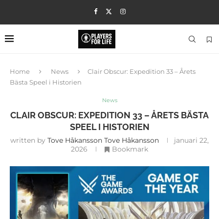
Home
News
Clair Obscur: Expedition 33 – Årets
Bästa Speel i Historien
News
CLAIR OBSCUR: EXPEDITION 33 – ÅRETS BÄSTA
SPEEL I HISTORIEN
written by
Tove Håkansson Tove Håkansson
januari 22,
2026
Bookmark