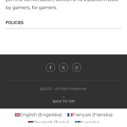
by gamers, for gamers.
POLICIES
@2023 - All Right Reserved.
BACK TO TOP
English
(
Engelska
)
Français
(
Franska
)
Deutsch
(
Tyska
)
Svenska