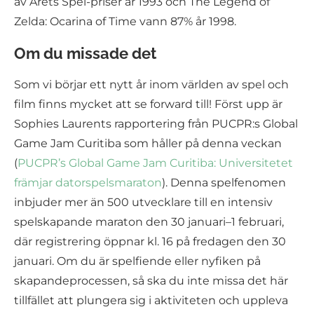
av Årets Spel-priser år 1993 och The Legend of
Zelda: Ocarina of Time vann 87% år 1998.
Om du missade det
Som vi börjar ett nytt år inom världen av spel och
film finns mycket att se forward till! Först upp är
Sophies Laurents rapportering från PUCPR:s Global
Game Jam Curitiba som håller på denna veckan
(
PUCPR’s Global Game Jam Curitiba: Universitetet
främjar datorspelsmaraton
). Denna spelfenomen
inbjuder mer än 500 utvecklare till en intensiv
spelskapande maraton den 30 januari–1 februari,
där registrering öppnar kl. 16 på fredagen den 30
januari. Om du är spelfiende eller nyfiken på
skapandeprocessen, så ska du inte missa det här
tillfället att plungera sig i aktiviteten och uppleva