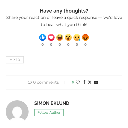
Have any thoughts?
Share your reaction or leave a quick response — we’d love
to hear what you think!
0
0
0
0
0
0
MIXED
0 comments
0
SIMON EKLUND
Follow Author