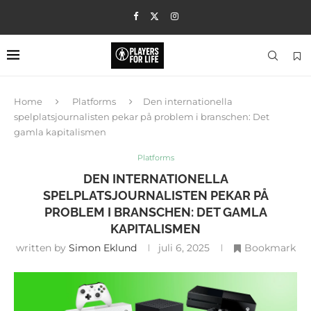
Home
Platforms
Den internationella
spelplatsjournalisten pekar på problem i branschen: Det
gamla kapitalismen
Platforms
DEN INTERNATIONELLA
SPELPLATSJOURNALISTEN PEKAR PÅ
PROBLEM I BRANSCHEN: DET GAMLA
KAPITALISMEN
written by
Simon Eklund
juli 6, 2025
Bookmark