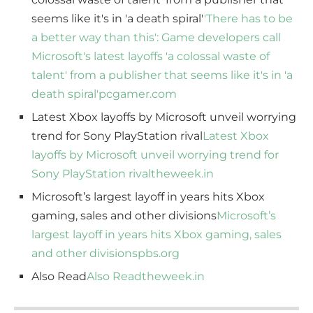
seems like it's in 'a death spiral'
'There has to be
a better way than this': Game developers call
Microsoft's latest layoffs 'a colossal waste of
talent' from a publisher that seems like it's in 'a
death spiral'
pcgamer.com
Latest Xbox layoffs by Microsoft unveil worrying
trend for Sony PlayStation rival
Latest Xbox
layoffs by Microsoft unveil worrying trend for
Sony PlayStation rival
theweek.in
Microsoft’s largest layoff in years hits Xbox
gaming, sales and other divisions
Microsoft’s
largest layoff in years hits Xbox gaming, sales
and other divisions
pbs.org
Also Read
Also Read
theweek.in