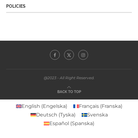
POLICIES
@2023 - All Right Reserved.
BACK TO TOP
English
(
Engelska
)
Français
(
Franska
)
Deutsch
(
Tyska
)
Svenska
Español
(
Spanska
)