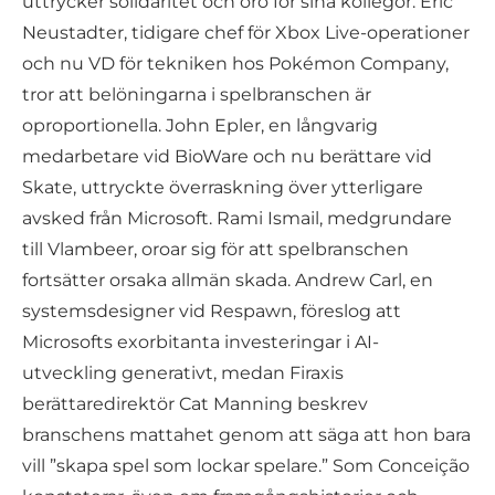
uttrycker solidaritet och oro för sina kollegor. Eric
Neustadter, tidigare chef för Xbox Live-operationer
och nu VD för tekniken hos Pokémon Company,
tror att belöningarna i spelbranschen är
oproportionella. John Epler, en långvarig
medarbetare vid BioWare och nu berättare vid
Skate, uttryckte överraskning över ytterligare
avsked från Microsoft. Rami Ismail, medgrundare
till Vlambeer, oroar sig för att spelbranschen
fortsätter orsaka allmän skada. Andrew Carl, en
systemsdesigner vid Respawn, föreslog att
Microsofts exorbitanta investeringar i AI-
utveckling generativt, medan Firaxis
berättaredirektör Cat Manning beskrev
branschens mattahet genom att säga att hon bara
vill ”skapa spel som lockar spelare.” Som Conceição