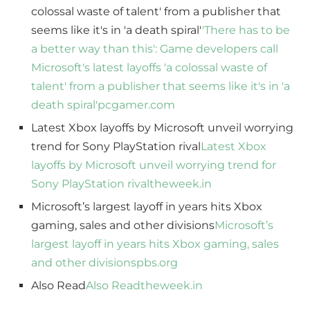
colossal waste of talent' from a publisher that
seems like it's in 'a death spiral'
'There has to be
a better way than this': Game developers call
Microsoft's latest layoffs 'a colossal waste of
talent' from a publisher that seems like it's in 'a
death spiral'
pcgamer.com
Latest Xbox layoffs by Microsoft unveil worrying
trend for Sony PlayStation rival
Latest Xbox
layoffs by Microsoft unveil worrying trend for
Sony PlayStation rival
theweek.in
Microsoft’s largest layoff in years hits Xbox
gaming, sales and other divisions
Microsoft’s
largest layoff in years hits Xbox gaming, sales
and other divisions
pbs.org
Also Read
Also Read
theweek.in