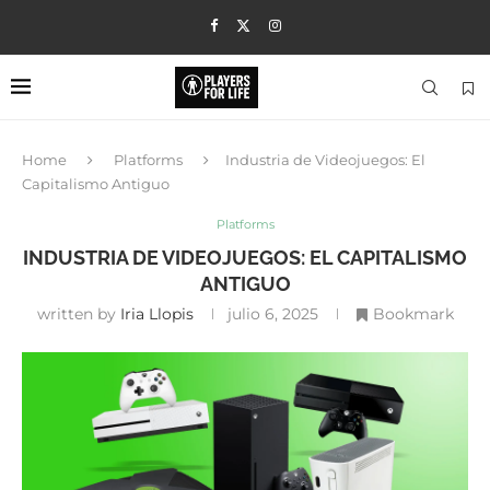
Home
Platforms
Industria de Videojuegos: El
Capitalismo Antiguo
Platforms
INDUSTRIA DE VIDEOJUEGOS: EL CAPITALISMO
ANTIGUO
written by
Iria Llopis
julio 6, 2025
Bookmark