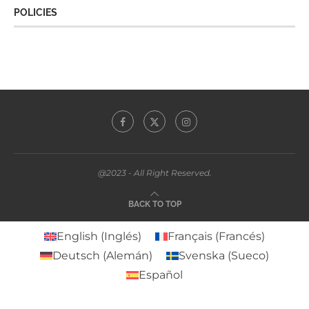
POLICIES
@2023 - All Right Reserved.
BACK TO TOP
English
(
Inglés
)
Français
(
Francés
)
Deutsch
(
Alemán
)
Svenska
(
Sueco
)
Español