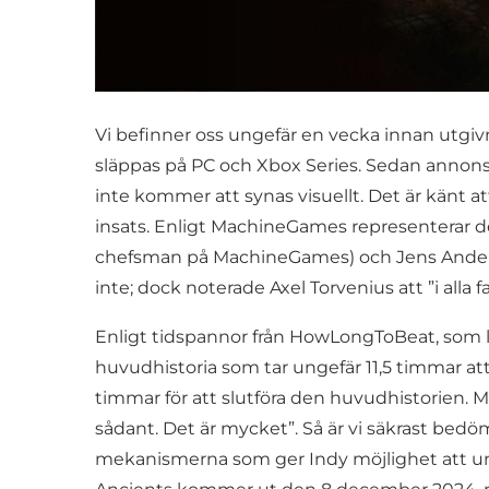
Vi befinner oss ungefär en vecka innan utgivn
släppas på PC och Xbox Series. Sedan annonse
inte kommer att synas visuellt. Det är känt at
insats. Enligt MachineGames representerar det
chefsman på MachineGames) och Jens Andersso
inte; dock noterade Axel Torvenius att ”i alla
Enligt tidspannor från HowLongToBeat, som 
huvudhistoria som tar ungefär 11,5 timmar att
timmar för att slutföra den huvudhistorien. Me
sådant. Det är mycket”. Så är vi säkrast bedö
mekanismerna som ger Indy möjlighet att und