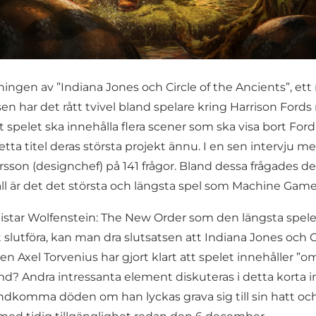
ingen av ”Indiana Jones och Circle of the Ancients”, ett 
n har det rått tvivel bland spelare kring Harrison Ford
t spelet ska innehålla flera scener som ska visa bort Ford
ta titel deras största projekt ännu. I en sen intervju m
n (designchef) på 141 frågor. Bland dessa frågades de
 fall är det det största och längsta spel som Machine Game
listar Wolfenstein: The New Order som den längsta spe
 slutföra, kan man dra slutsatsen att Indiana Jones och 
n Axel Torvenius har gjort klart att spelet innehåller ”o
md? Andra intressanta element diskuteras i detta korta i
komma döden om han lyckas grava sig till sin hatt och 