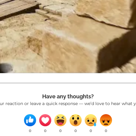
Have any thoughts?
ur reaction or leave a quick response — we’d love to hear what y
0
0
0
0
0
0