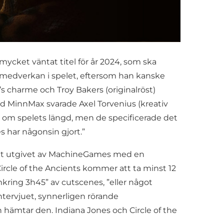
mycket väntat titel för år 2024, som ska
s medverkan i spelet, eftersom han kanske
’s charme och Troy Bakers (originalröst)
ed MinnMax svarade Axel Torvenius (kreativ
 om spelets längd, men de specificerade det
s har någonsin gjort.”
let utgivet av MachineGames med en
Circle of the Ancients kommer att ta minst 12
mkring 3h45” av cutscenes, ”eller något
ntervjuet, synnerligen rörande
hämtar den. Indiana Jones och Circle of the