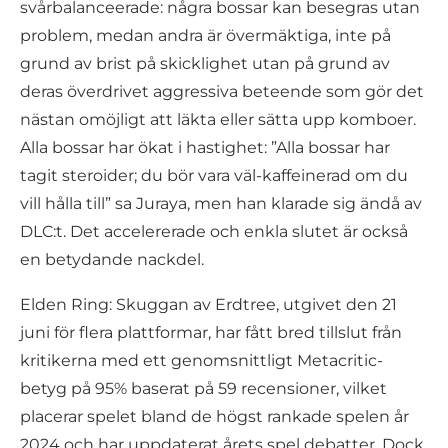
svårbalanceerade: några bossar kan besegras utan
problem, medan andra är övermäktiga, inte på
grund av brist på skicklighet utan på grund av
deras överdrivet aggressiva beteende som gör det
nästan omöjligt att läkta eller sätta upp komboer.
Alla bossar har ökat i hastighet: ”Alla bossar har
tagit steroider; du bör vara väl-kaffeinerad om du
vill hålla till” sa Juraya, men han klarade sig ändå av
DLC:t. Det accelererade och enkla slutet är också
en betydande nackdel.
Elden Ring: Skuggan av Erdtree, utgivet den 21
juni för flera plattformar, har fått bred tillslut från
kritikerna med ett genomsnittligt Metacritic-
betyg på 95% baserat på 59 recensioner, vilket
placerar spelet bland de högst rankade spelen år
2024 och har uppdaterat årets spel debatter. Dock