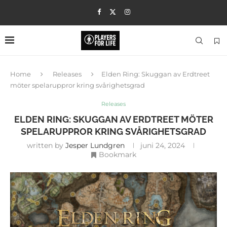
Home
Releases
Elden Ring: Skuggan av Erdtreet
möter spelaruppror kring svårighetsgrad
Releases
ELDEN RING: SKUGGAN AV ERDTREET MÖTER
SPELARUPPROR KRING SVÅRIGHETSGRAD
written by
Jesper Lundgren
juni 24, 2024
Bookmark