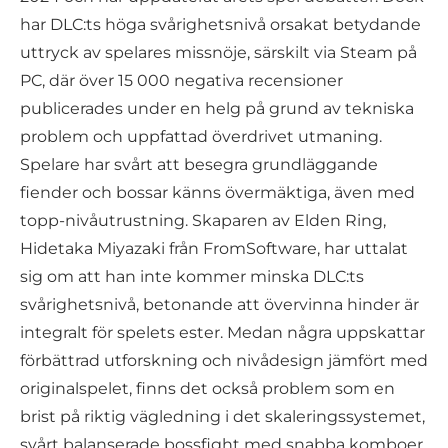
har DLC:ts höga svårighetsnivå orsakat betydande
uttryck av spelares missnöje, särskilt via Steam på
PC, där över 15 000 negativa recensioner
publicerades under en helg på grund av tekniska
problem och uppfattad överdrivet utmaning.
Spelare har svårt att besegra grundläggande
fiender och bossar känns övermäktiga, även med
topp-nivåutrustning. Skaparen av Elden Ring,
Hidetaka Miyazaki från FromSoftware, har uttalat
sig om att han inte kommer minska DLC:ts
svårighetsnivå, betonande att övervinna hinder är
integralt för spelets ester. Medan några uppskattar
förbättrad utforskning och nivådesign jämfört med
originalspelet, finns det också problem som en
brist på riktig vägledning i det skaleringssystemet,
svårt balanserade bossfight med snabba komboer