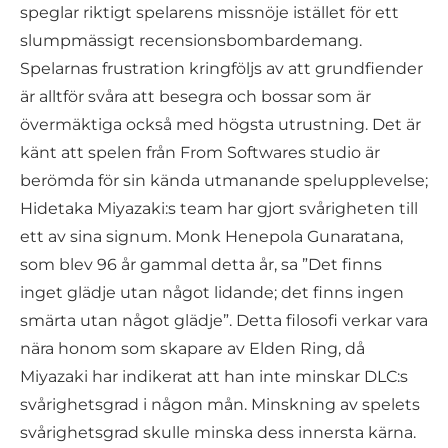
speglar riktigt spelarens missnöje istället för ett
slumpmässigt recensionsbombardemang.
Spelarnas frustration kringföljs av att grundfiender
är alltför svåra att besegra och bossar som är
övermäktiga också med högsta utrustning. Det är
känt att spelen från From Softwares studio är
berömda för sin kända utmanande spelupplevelse;
Hidetaka Miyazaki:s team har gjort svårigheten till
ett av sina signum. Monk Henepola Gunaratana,
som blev 96 år gammal detta år, sa ”Det finns
inget glädje utan något lidande; det finns ingen
smärta utan något glädje”. Detta filosofi verkar vara
nära honom som skapare av Elden Ring, då
Miyazaki har indikerat att han inte minskar DLC:s
svårighetsgrad i någon mån. Minskning av spelets
svårighetsgrad skulle minska dess innersta kärna.