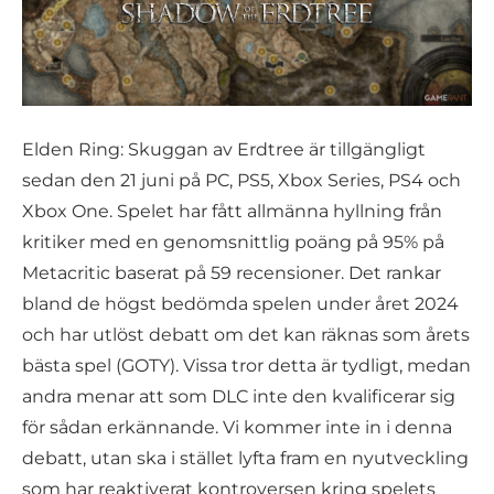
Elden Ring: Skuggan av Erdtree är tillgängligt
sedan den 21 juni på PC, PS5, Xbox Series, PS4 och
Xbox One. Spelet har fått allmänna hyllning från
kritiker med en genomsnittlig poäng på 95% på
Metacritic baserat på 59 recensioner. Det rankar
bland de högst bedömda spelen under året 2024
och har utlöst debatt om det kan räknas som årets
bästa spel (GOTY). Vissa tror detta är tydligt, medan
andra menar att som DLC inte den kvalificerar sig
för sådan erkännande. Vi kommer inte in i denna
debatt, utan ska i stället lyfta fram en nyutveckling
som har reaktiverat kontroversen kring spelets