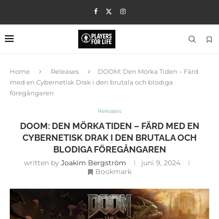
Home
Releases
DOOM: Den Mörka Tiden – Färd
med en Cybernetisk Drak i den brutala och blodiga
föregångaren
Releases
DOOM: DEN MÖRKA TIDEN – FÄRD MED EN
CYBERNETISK DRAK I DEN BRUTALA OCH
BLODIGA FÖREGÅNGAREN
written by
Joakim Bergström
juni 9, 2024
Bookmark