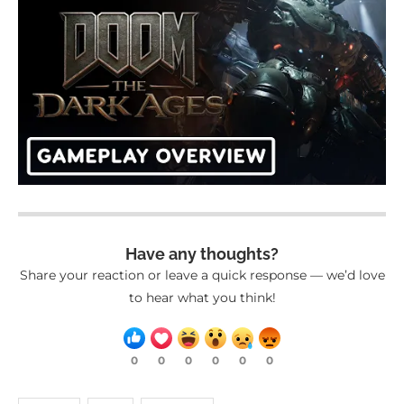
Have any thoughts?
Share your reaction or leave a quick response — we’d love
to hear what you think!
0
0
0
0
0
0