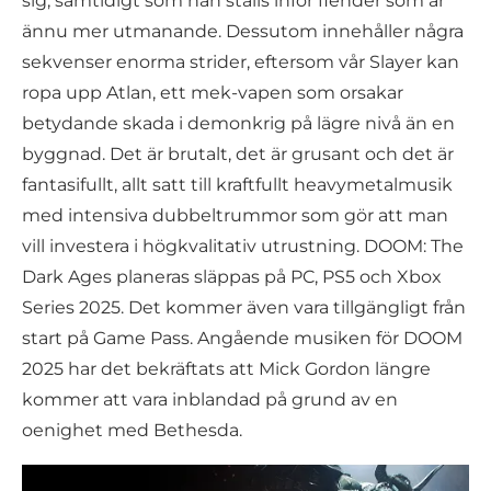
sig, samtidigt som han ställs inför fiender som är
ännu mer utmanande. Dessutom innehåller några
sekvenser enorma strider, eftersom vår Slayer kan
ropa upp Atlan, ett mek-vapen som orsakar
betydande skada i demonkrig på lägre nivå än en
byggnad. Det är brutalt, det är grusant och det är
fantasifullt, allt satt till kraftfullt heavymetalmusik
med intensiva dubbeltrummor som gör att man
vill investera i högkvalitativ utrustning. DOOM: The
Dark Ages planeras släppas på PC, PS5 och Xbox
Series 2025. Det kommer även vara tillgängligt från
start på Game Pass. Angående musiken för DOOM
2025 har det bekräftats att Mick Gordon längre
kommer att vara inblandad på grund av en
oenighet med Bethesda.