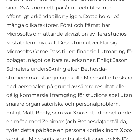
sina DNA under ett par år nu och blev inte
offentligt erkända tills nyligen. Detta beror på
många olika faktorer. Först och främst har
Microsofts omfattande akvizition av flera studios
kostat dem mycket. Dessutom utvecklar sig
Microsofts Game Pass till en finansiell utmaning för
bolaget, något de bara nu erkänner. Enligt Jason
Schreiers undersökning efter Bethesda-
studionernas stängning skulle Microsoft inte skära
ned personalen på grund av sämre resultat eller
dålig kommersiell framgång för studions spel utan
snarare organisatoriska och personalproblem.
Enligt Matt Booty, som var Xboxs studiochef under
en möte med Zenimax (och Bethesda)anställda,
tyder detta på både en personalkortlek inom Xbox
samt att Microsofts snabba akvizitioner, delvis för