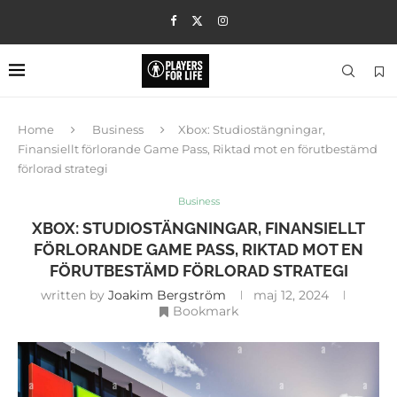
Home
Business
Xbox: Studiostängningar,
Finansiellt förlorande Game Pass, Riktad mot en förutbestämd
förlorad strategi
Business
XBOX: STUDIOSTÄNGNINGAR, FINANSIELLT
FÖRLORANDE GAME PASS, RIKTAD MOT EN
FÖRUTBESTÄMD FÖRLORAD STRATEGI
written by
Joakim Bergström
maj 12, 2024
Bookmark