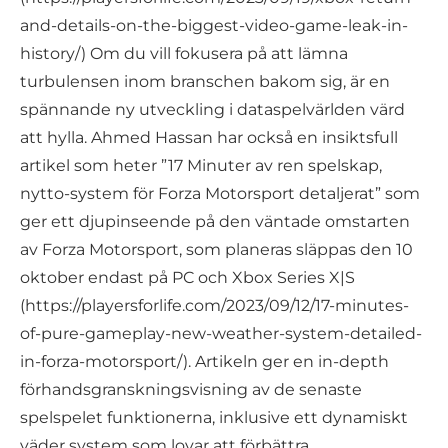
and-details-on-the-biggest-video-game-leak-in-
history/) Om du vill fokusera på att lämna
turbulensen inom branschen bakom sig, är en
spännande ny utveckling i dataspelvärlden värd
att hylla. Ahmed Hassan har också en insiktsfull
artikel som heter ”17 Minuter av ren spelskap,
nytto-system för Forza Motorsport detaljerat” som
ger ett djupinseende på den väntade omstarten
av Forza Motorsport, som planeras släppas den 10
oktober endast på PC och Xbox Series X|S
(https://playersforlife.com/2023/09/12/17-minutes-
of-pure-gameplay-new-weather-system-detailed-
in-forza-motorsport/). Artikeln ger en in-depth
förhandsgranskningsvisning av de senaste
spelspelet funktionerna, inklusive ett dynamiskt
väder system som lovar att förbättra