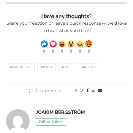
Have any thoughts?
Share your reaction or leave a quick response — we’d love
to hear what you think!
0
0
0
0
0
0
ADVENTURE
MIXED
RPG
SANDBOX
0 comments
0
JOAKIM BERGSTRÖM
Follow Author