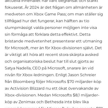
aktuella innehållet har varit begränsat och starkt
fokuserat. År 2024 är det frågan om allmänheten är
medveten om Xbox Game Pass; om man ställer sig
tillfrågad hur det fungerar, kan hälften av tio
slumpmässigt valda personer möjligen inte visa
sin förmåga att förklara detta effektivt. Detta
bristande medvetenhet presenterar ett utmaning
för Microsoft, mer än för Xbox-divisionen självt. Det
är viktigt att höra att recent stora skärpta avsked
och organisatoriska beslut har till slut gjorts av
Satya Nadella, CEO på Microsoft, snarare än vid
nivån för Xbox-ledningen. Enligt Jason Schreier
från Bloomberg följer Microsofts $70 miljarder-köp
av Activision Blizzard nu ett ökat övervakande av
Xbox-divisionen. Medan Microsofts $8,1 miljarder-
köp av Zenimax och Bethesda inte blev lika