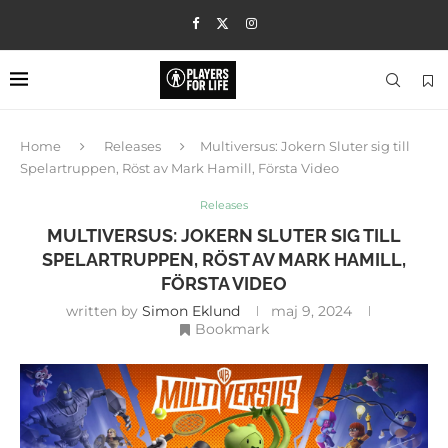
Home
Releases
Multiversus: Jokern Sluter sig till
Spelartruppen, Röst av Mark Hamill, Första Video
Releases
MULTIVERSUS: JOKERN SLUTER SIG TILL
SPELARTRUPPEN, RÖST AV MARK HAMILL,
FÖRSTA VIDEO
written by
Simon Eklund
maj 9, 2024
Bookmark