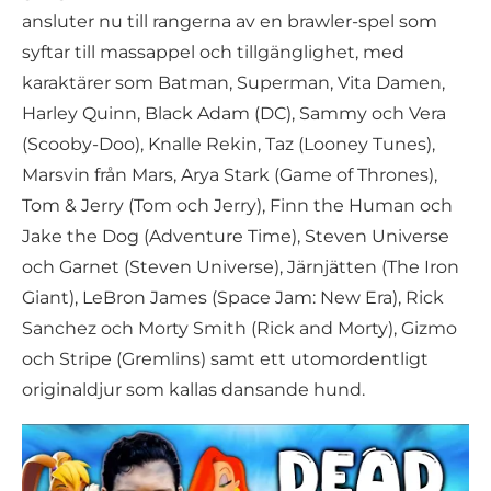
ansluter nu till rangerna av en brawler-spel som
syftar till massappel och tillgänglighet, med
karaktärer som Batman, Superman, Vita Damen,
Harley Quinn, Black Adam (DC), Sammy och Vera
(Scooby-Doo), Knalle Rekin, Taz (Looney Tunes),
Marsvin från Mars, Arya Stark (Game of Thrones),
Tom & Jerry (Tom och Jerry), Finn the Human och
Jake the Dog (Adventure Time), Steven Universe
och Garnet (Steven Universe), Järnjätten (The Iron
Giant), LeBron James (Space Jam: New Era), Rick
Sanchez och Morty Smith (Rick and Morty), Gizmo
och Stripe (Gremlins) samt ett utomordentligt
originaldjur som kallas dansande hund.