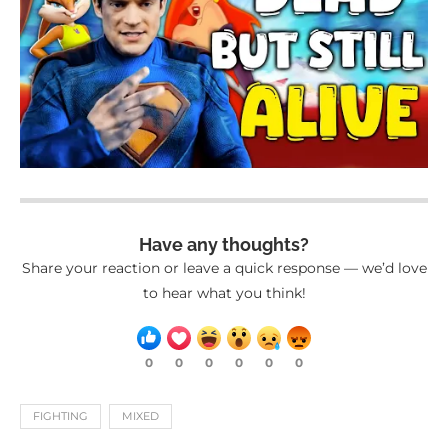
Have any thoughts?
Share your reaction or leave a quick response — we’d love
to hear what you think!
0
0
0
0
0
0
FIGHTING
MIXED