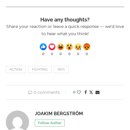
Have any thoughts?
Share your reaction or leave a quick response — we’d love
to hear what you think!
0
0
0
0
0
0
ACTION
FIGHTING
RPG
0 comments
0
JOAKIM BERGSTRÖM
Follow Author