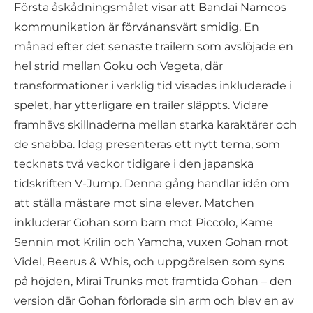
Första åskådningsmålet visar att Bandai Namcos
kommunikation är förvånansvärt smidig. En
månad efter det senaste trailern som avslöjade en
hel strid mellan Goku och Vegeta, där
transformationer i verklig tid visades inkluderade i
spelet, har ytterligare en trailer släppts. Vidare
framhävs skillnaderna mellan starka karaktärer och
de snabba. Idag presenteras ett nytt tema, som
tecknats två veckor tidigare i den japanska
tidskriften V-Jump. Denna gång handlar idén om
att ställa mästare mot sina elever. Matchen
inkluderar Gohan som barn mot Piccolo, Kame
Sennin mot Krilin och Yamcha, vuxen Gohan mot
Videl, Beerus & Whis, och uppgörelsen som syns
på höjden, Mirai Trunks mot framtida Gohan – den
version där Gohan förlorade sin arm och blev en av