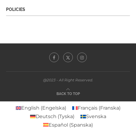
POLICIES
@2023 - All Right Reserved.
BACK TO TOP
English
(
Engelska
)
Français
(
Franska
)
Deutsch
(
Tyska
)
Svenska
Español
(
Spanska
)