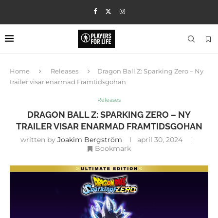
Home
Releases
Dragon Ball Z: Sparking Zero – Ny
trailer visar enarmad Framtidsgohan
Releases
DRAGON BALL Z: SPARKING ZERO – NY
TRAILER VISAR ENARMAD FRAMTIDSGOHAN
written by
Joakim Bergström
april 30, 2024
Bookmark