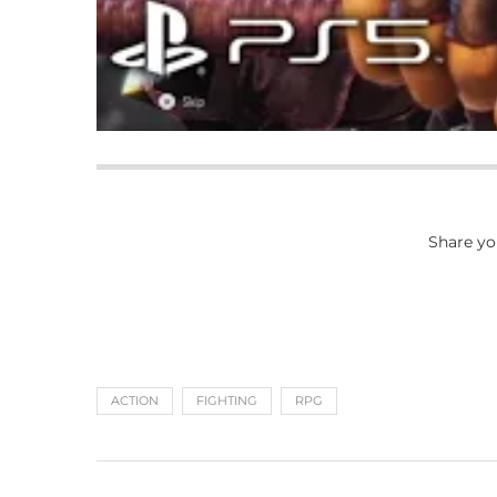
Share yo
ACTION
FIGHTING
RPG