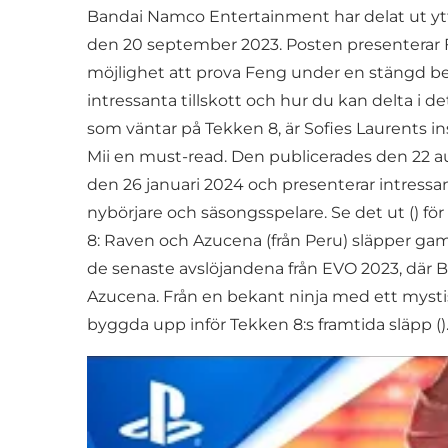
Bandai Namco Entertainment har delat ut yt
den 20 september 2023. Posten presenterar Fen
möjlighet att prova Feng under en stängd bet
intressanta tillskott och hur du kan delta i d
som väntar på Tekken 8, är Sofies Laurents ins
Mii en must-read. Den publicerades den 22 au
den 26 januari 2024 och presenterar intres
nybörjare och säsongsspelare. Se det ut () för 
8: Raven och Azucena (från Peru) släpper game
de senaste avslöjandena från EVO 2023, där
Azucena. Från en bekant ninja med ett mystis
byggda upp inför Tekken 8:s framtida släpp ()