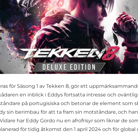
aneras för Säsong 1 av Tekken 8, gör ett uppmärksamma
ådaren en inblick i Eddys fortsatta intresse och oväntli
motståndare på portugisiska och betonar de element som sk
y sin berimbau för att ta fram sin motståndare, och han
Vidare har Eddy Gordo nu en afrofrisyr som liknar de so
anerad för tidig åtkomst den 1 april 2024 och för global 