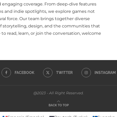
d engaging coverage. From deep-dive features
ns and indie spotlights, we explore games not
ural force. Our team brings together diverse
of storytelling, design, and the communities that
to read, learn, or join the conversation, welcome
FACEBOOK
TWITTER
INSTAGRAM
@2023 - All Right Reserved.
BACK TO TOP