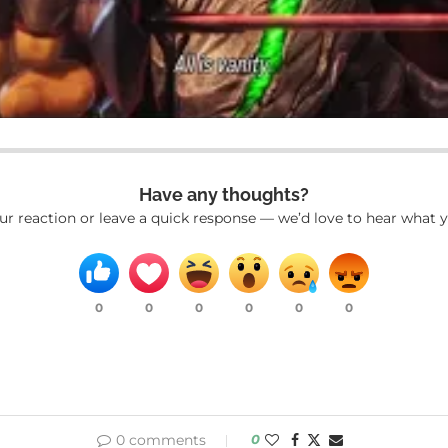
Have any thoughts?
ur reaction or leave a quick response — we’d love to hear what y
0
0
0
0
0
0
0 comments
0