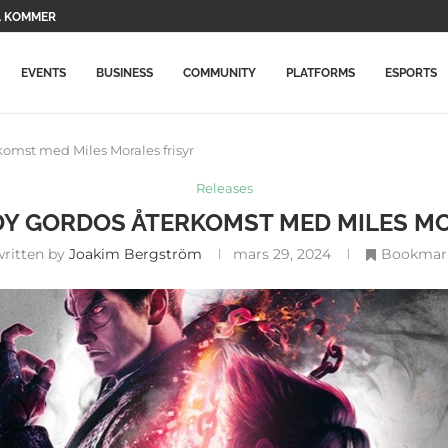
RADERAR SPELET EFTER TVÅ...
BETYDLIGT DYRARE I PORTUGAL: SE...
NING MED NYA FÖREMÅL...
ÅN XBOX SLÄPPTES TILL...
PELNA...
EVENTS
BUSINESS
COMMUNITY
PLATFORMS
ESPORTS
omst med Miles Morales frisyr
Releases
DY GORDOS ÅTERKOMST MED MILES M
written by
Joakim Bergström
mars 29, 2024
Bookmar