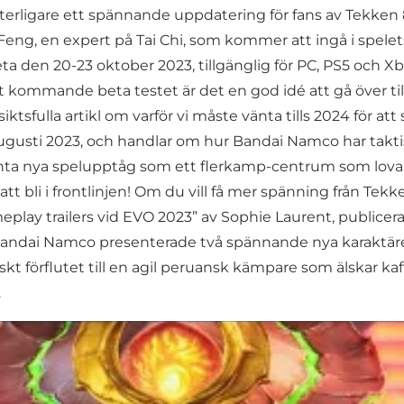
terligare ett spännande uppdatering för fans av Tekken
g, en expert på Tai Chi, som kommer att ingå i spelets 
a den 20-23 oktober 2023, tillgänglig för PC, PS5 och X
et kommande beta testet är det en god idé att gå över till
iktsfulla artikl om varför vi måste vänta tills 2024 för a
gusti 2023, och handlar om hur Bandai Namco har taktis
santa nya spelupptåg som ett flerkamp-centrum som lov
att bli i frontlinjen! Om du vill få mer spänning från Tekk
play trailers vid EVO 2023” av Sophie Laurent, publicerad
 Bandai Namco presenterade två spännande nya karaktäre
kt förflutet till en agil peruansk kämpare som älskar ka
.