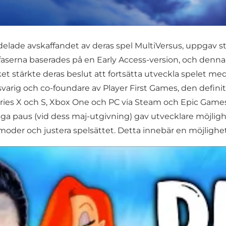
delade avskaffandet av deras spel MultiVersus, uppgav s
e faserna baserades på en Early Access-version, och de
 stärkte deras beslut att fortsätta utveckla spelet med 
arig och co-foundare av Player First Games, den defini
 Series X och S, Xbox One och PC via Steam och Epic Gam
iga paus (vid dess maj-utgivning) gav utvecklare möjligh
elmoder och justera spelsättet. Detta innebär en möjlighet