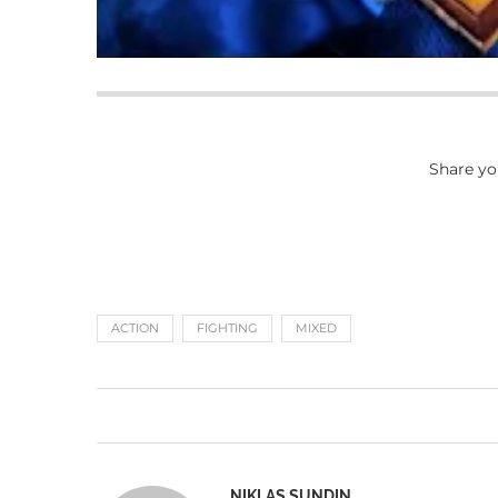
Share yo
ACTION
FIGHTING
MIXED
NIKLAS SUNDIN