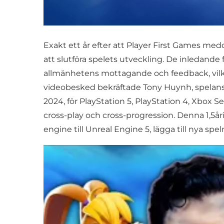
Exakt ett år efter att Player First Games med
att slutföra spelets utveckling. De inledand
allmänhetens mottagande och feedback, vilket
videobesked bekräftade Tony Huynh, spelansv
2024, för PlayStation 5, PlayStation 4, Xbox
cross-play och cross-progression. Denna 1,5år
engine till Unreal Engine 5, lägga till nya sp