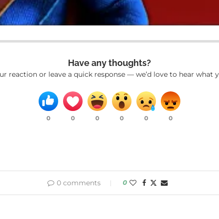
Have any thoughts?
ur reaction or leave a quick response — we’d love to hear what y
0
0
0
0
0
0
0 comments
0