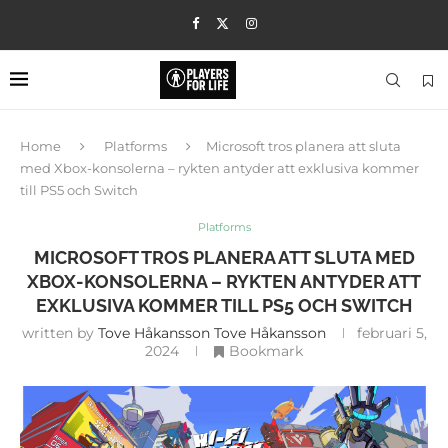
Home
Platforms
Microsoft tros planera att sluta
med Xbox-konsolerna – rykten antyder att exklusiva kommer
till PS5 och Switch
Platforms
MICROSOFT TROS PLANERA ATT SLUTA MED
XBOX-KONSOLERNA – RYKTEN ANTYDER ATT
EXKLUSIVA KOMMER TILL PS5 OCH SWITCH
written by
Tove Håkansson Tove Håkansson
februari 5,
2024
Bookmark