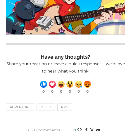
Have any thoughts?
Share your reaction or leave a quick response — we’d love
to hear what you think!
0
0
0
0
0
0
ADVENTURE
MIXED
RPG
0 comments
0