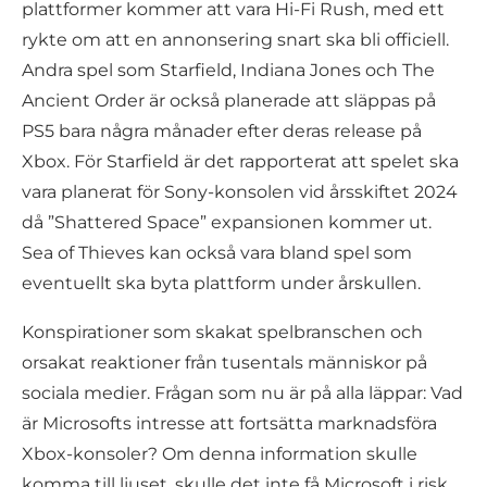
plattformer kommer att vara Hi-Fi Rush, med ett
rykte om att en annonsering snart ska bli officiell.
Andra spel som Starfield, Indiana Jones och The
Ancient Order är också planerade att släppas på
PS5 bara några månader efter deras release på
Xbox. För Starfield är det rapporterat att spelet ska
vara planerat för Sony-konsolen vid årsskiftet 2024
då ”Shattered Space” expansionen kommer ut.
Sea of Thieves kan också vara bland spel som
eventuellt ska byta plattform under årskullen.
Konspirationer som skakat spelbranschen och
orsakat reaktioner från tusentals människor på
sociala medier. Frågan som nu är på alla läppar: Vad
är Microsofts intresse att fortsätta marknadsföra
Xbox-konsoler? Om denna information skulle
komma till ljuset, skulle det inte få Microsoft i risk