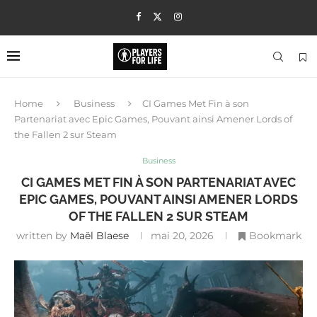
Home
Business
CI Games Met Fin à son
Partenariat avec Epic Games, Pouvant ainsi Amener Lords of
the Fallen 2 sur Steam
Business
CI GAMES MET FIN À SON PARTENARIAT AVEC
EPIC GAMES, POUVANT AINSI AMENER LORDS
OF THE FALLEN 2 SUR STEAM
written by
Maël Blaese
mai 20, 2026
Bookmark