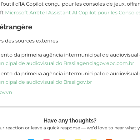
util d’IA Copilot conçu pour les consoles de jeux, offran
oft
Microsoft Arrête l’Assistant AI Copilot pour les Consol
 étrangère
ers des sources externes
mento da primeira agência intermunicipal de audiovisual 
icipal de audiovisual do Brasil
agenciagov.ebc.com.br
mento da primeira agência intermunicipal de audiovisual 
icipal de audiovisual do Brasil
gov.br
ov.vn
Have any thoughts?
ur reaction or leave a quick response — we’d love to hear what y