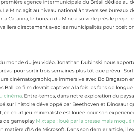
a première agence intermunicipale du Brésil dédiée au d
. Le Minc agit au niveau national à travers ses bureaux de
anta Catarina, le bureau du Minc a suivi de près le proje
vaillera directement avec les municipalités pour positio
monde du jeu vidéo, Jonathan Dubinski nous apporte un
évu pour sortir trois semaines plus tôt que prévu ! Sorti 
ture cinématographique immersive avec Bo Bragason en
s Ball, ce film devrait captiver à la fois les fans de lon
au cinéma
. Entre-temps, dans notre exploration du paysa
xé sur l’histoire développé par Beethoven et Dinosaur qu
nt, ce court jeu minimaliste est louée pour son expérienc
tes de gameplay
Mixtape : loué par la presse mais moqué e
 matière d’IA de Microsoft. Dans son dernier article, il 