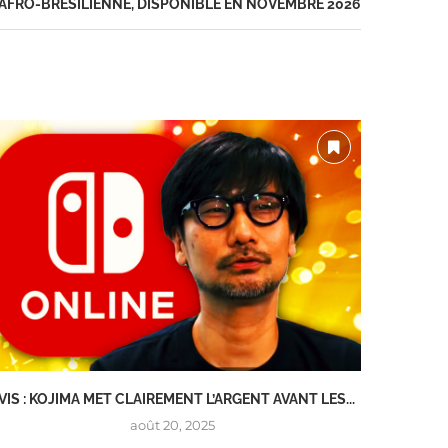
AFRO-BRÉSILIENNE, DISPONIBLE EN NOVEMBRE 2026
VIS : KOJIMA MET CLAIREMENT L’ARGENT AVANT LES...
OÙ REGAR
août 20, 2025