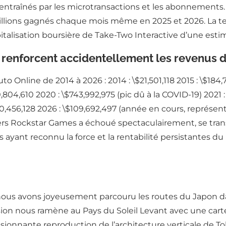
ntraînés par les microtransactions et les abonnements. 
illions gagnés chaque mois même en 2025 et 2026. La ten
lisation boursière de Take-Two Interactive d’une estimat
renforcent accidentellement les revenus d
 Online de 2014 à 2026 : 2014 : \$21,501,118 2015 : \$184,7
,804,610 2020 : \$743,992,975 (pic dû à la COVID-19) 2021 
00,456,128 2026 : \$109,692,497 (année en cours, représen
rs Rockstar Games a échoué spectaculairement, se tra
urs ayant reconnu la force et la rentabilité persistante
nous avons joyeusement parcouru les routes du Japon d
version nous ramène au Pays du Soleil Levant avec une ca
ionnante reproduction de l’architecture verticale de To