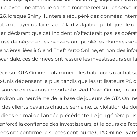
ie, avec une attaque dans le monde réel sur les serveurs 
026, lorsque ShinyHunters a récupéré des données intern
imatum : payer ou faire face à la divulgation publique de
ier, déclarant que cet incident n’affecterait pas les opé
efusé de négocier, les hackers ont publié les données vo
ncières liées à Grand Theft Auto Online, et non des inf
andale, ces données ont rassuré les investisseurs sur la 
écis sur GTA Online, notamment les habitudes d’achat sel
ts-Unis dépensent le plus, tandis que les utilisateurs PC
 source de revenus importante. Red Dead Online, un aut
it environ un neuvième de la base de joueurs de GTA Onli
t des clients payants chaque semaine. La violation de 
idiens en mai de l’année précédente. Le jeu génère plus d’
nforcé la confiance des investisseurs, et le cours de l’
nées ont confirmé le succès continu de GTA Online 13 ans