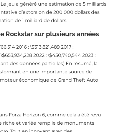
Le jeu a généré une estimation de 5 milliards
tative d’extorsion de 200 000 dollars des
ion de 1 milliard de dollars.
e Rockstar sur plusieurs années
66,514 2016 : \$313,821,489 2017 :
: \$653,934,228 2022 : \$450,740,544 2023 :
tant des données partielles) En résumé, la
nsformant en une importante source de
s du moteur économique de Grand Theft Auto
ans Forza Horizon 6, comme cela a été revu
rte riche et variée remplie de monuments
kyo. Tout en innovant avec des