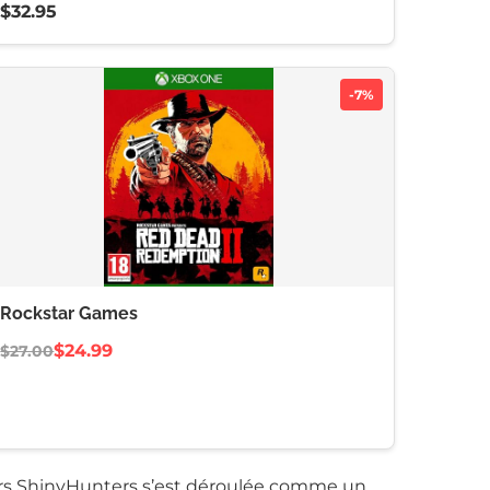
$32.95
-7%
Rockstar Games
$24.99
$27.00
ers ShinyHunters s’est déroulée comme un