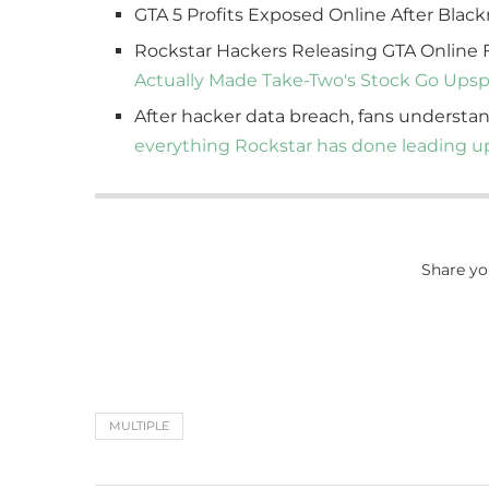
GTA 5 Profits Exposed Online After Bla
Rockstar Hackers Releasing GTA Online 
Actually Made Take-Two's Stock Go Up
s
After hacker data breach, fans understa
everything Rockstar has done leading u
Share yo
MULTIPLE