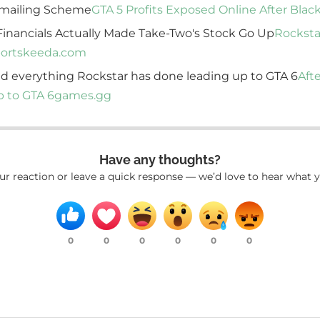
ckmailing Scheme
GTA 5 Profits Exposed Online After Bla
Financials Actually Made Take-Two's Stock Go Up
Rocksta
portskeeda.com
nd everything Rockstar has done leading up to GTA 6
Aft
p to GTA 6
games.gg
Have any thoughts?
ur reaction or leave a quick response — we’d love to hear what y
0
0
0
0
0
0