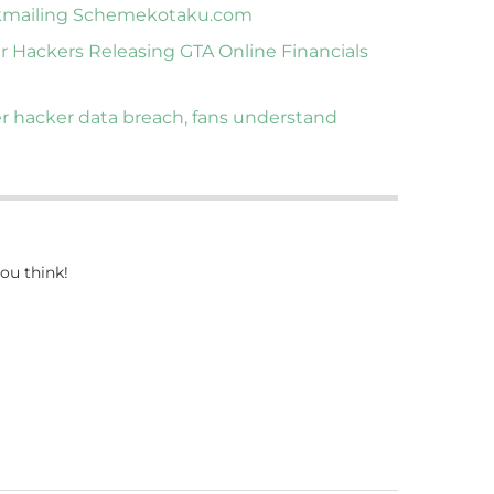
ckmailing Scheme
kotaku.com
r Hackers Releasing GTA Online Financials
er hacker data breach, fans understand
ou think!