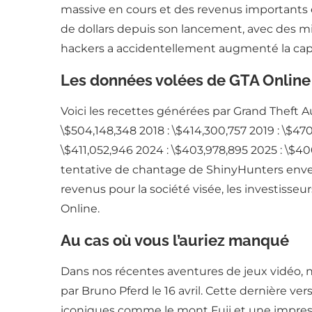
massive en cours et des revenus importants e
de dollars depuis son lancement, avec des m
hackers a accidentellement augmenté la capita
Les données volées de GTA Online 
Voici les recettes générées par Grand Theft Auto
\$504,148,348 2018 : \$414,300,757 2019 : \$470
\$411,052,946 2024 : \$403,978,895 2025 : \$4
tentative de chantage de ShinyHunters enve
revenus pour la société visée, les investisse
Online.
Au cas où vous l’auriez manqué
Dans nos récentes aventures de jeux vidéo, 
par Bruno Pferd le 16 avril. Cette dernière 
iconiques comme le mont Fuji et une impress