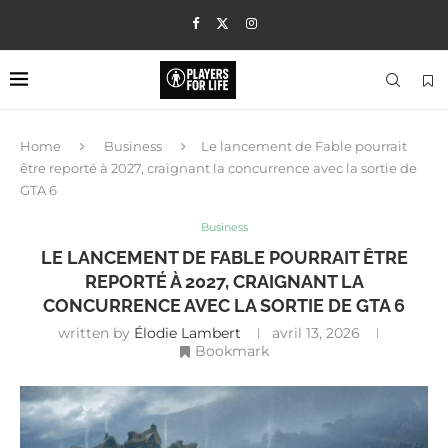
Home
Business
Le lancement de Fable pourrait
être reporté à 2027, craignant la concurrence avec la sortie de
GTA 6
Business
LE LANCEMENT DE FABLE POURRAIT ÊTRE
REPORTÉ À 2027, CRAIGNANT LA
CONCURRENCE AVEC LA SORTIE DE GTA 6
written by
Élodie Lambert
avril 13, 2026
Bookmark