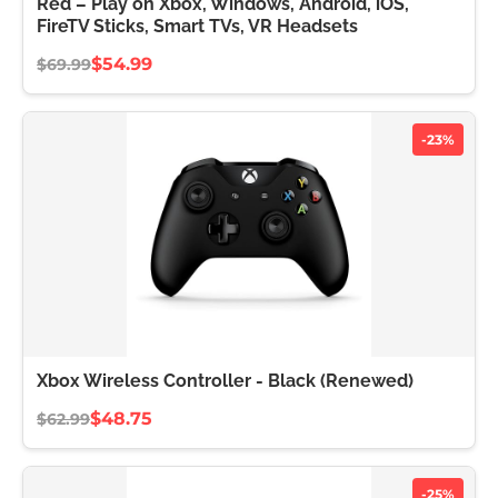
Red – Play on Xbox, Windows, Android, iOS,
FireTV Sticks, Smart TVs, VR Headsets
$54.99
$69.99
-23%
Xbox Wireless Controller - Black (Renewed)
$48.75
$62.99
-25%