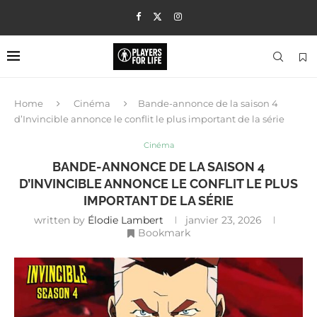
Home
Cinéma
Bande-annonce de la saison 4
d’Invincible annonce le conflit le plus important de la série
Cinéma
BANDE-ANNONCE DE LA SAISON 4
D’INVINCIBLE ANNONCE LE CONFLIT LE PLUS
IMPORTANT DE LA SÉRIE
written by
Élodie Lambert
janvier 23, 2026
Bookmark