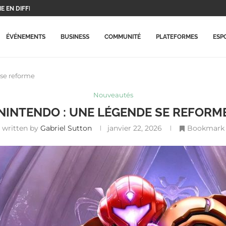
 EN DIFFICULTÉ, MAIS...
UX PROTAGONISTES ET...
..
X PLAYSTATION...
ERA CE...
 BEAUCOUP PLUS CHÈRES...
RME MISE À...
ARRIVE ENFIN SUR LA...
ECORD HISTORIQUE ET...
ÉVÉNEMENTS
BUSINESS
COMMUNITÉ
PLATEFORMES
ESP
se reforme
Nouveautés
NINTENDO : UNE LÉGENDE SE REFORM
written by
Gabriel Sutton
janvier 22, 2026
Bookmark