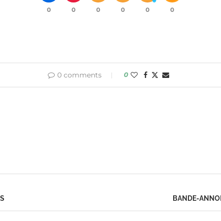
0
0
0
0
0
0
0 comments
0
NS
BANDE-ANNONC