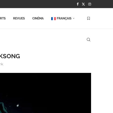
ORTS
REVUES
CINÉMA
FRANÇAIS
LKSONG
rk