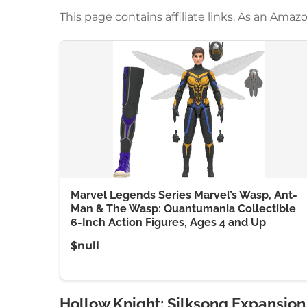
This page contains affiliate links. As an Am
Marvel Legends Series Marvel’s Wasp, Ant-
Man & The Wasp: Quantumania Collectible
6-Inch Action Figures, Ages 4 and Up
$null
Hollow Knight: Silksong Expansion