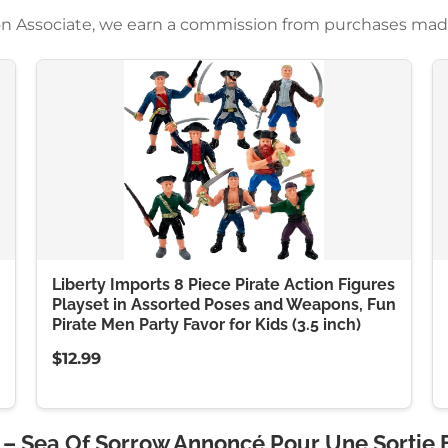
azon Associate, we earn a commission from purchases mad
Liberty Imports 8 Piece Pirate Action Figures
Playset in Assorted Poses and Weapons, Fun
Pirate Men Party Favor for Kids (3.5 inch)
$12.99
 – Sea Of Sorrow Annoncé Pour Une Sortie 