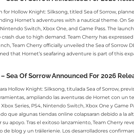
r Hollow Knight: Silksong, titled Sea of Sorrow, planned
nding Hornet’s adventures with a nautical theme. On Se
, Nintendo Switch, Xbox One, and Game Pass. The launch 
to crash due to high demand. Team Cherry has expresse
aunch, Team Cherry officially unveiled the Sea of Sorrow
rmed that Hornet’s seafaring adventure is part of this exp
n – Sea Of Sorrow Announced For 2026 Rele
 Hollow Knight: Silksong, titulada Sea of Sorrow, previ
erramientas, ampliando las aventuras de Hornet con un t
, Xbox Series, PS4, Nintendo Switch, Xbox One y Game Pa
ando que algunas tiendas online colapsaran debido a la 
su apoyo. Tras el exitoso lanzamiento, Team Cherry revel
de blog y un tráilerienie. Los desarrolladores confirma