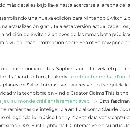
o más detalles bajo llave hasta acercarse a la fecha de 
arrollando una nueva edición para Nintendo Switch 2 del
 una actualización gratuita a esta versión actualizada. L
a edición de Switch 2 a través de las ramas beta públic
ra divulgar más información sobre Sea of Sorrow poco a
s noticias emocionantes. Sophie Laurent revela el gran 
for Its Grand Return, Leaked»
Le retour triomphal d’un c
los planes de Saber Interactive para revivir un franquicia 
vidad y la tecnología en «Indie Creator Claims This is th
er jeu au monde créé entièrement avec l’IA
. Esta fascina
herramientas de inteligencia artificial como Claude Cod
 el legendario músico Lenny Kravitz dará voz y captura
ximo «007: First Light» de IO Interactive en su artícu