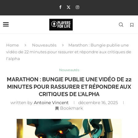
Home
Nouveautés
Marathon : Bungie publie une
vidéo de 22 minutes pour rassurer et répondre aux critiques de
l’alpha
Nouveautés
MARATHON : BUNGIE PUBLIE UNE VIDÉO DE 22
MINUTES POUR RASSURER ET RÉPONDRE AUX
CRITIQUES DE L’ALPHA
written by
Antoine Vincent
décembre 16, 2025
Bookmark