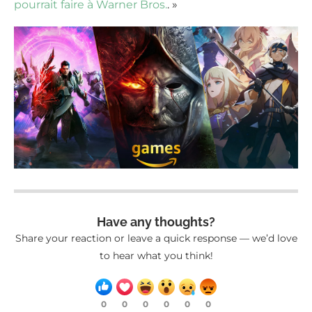
pourrait faire à Warner Bros.
. »
Have any thoughts?
Share your reaction or leave a quick response — we’d love
to hear what you think!
0
0
0
0
0
0