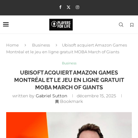
Home
Business
Ubisoft acquiert Amazon Games
Montréal et le jeu en ligne gratuit MOBA March of Giants
Business
UBISOFT ACQUIERT AMAZON GAMES
MONTRÉAL ET LE JEU EN LIGNE GRATUIT
MOBA MARCH OF GIANTS
written by
Gabriel Sutton
décembre 15, 2025
Bookmark