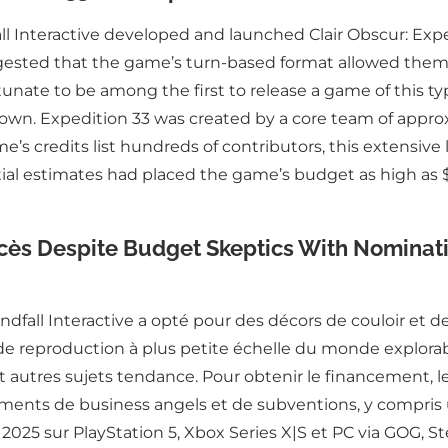
ll Interactive developed and launched Clair Obscur: Expe
ggested that the game’s turn-based format allowed them
unate to be among the first to release a game of this ty
own. Expedition 33 was created by a core team of approx
s credits list hundreds of contributors, this extensive lis
l estimates had placed the game’s budget as high as $2
uccès Despite Budget Skeptics With Nomina
ndfall Interactive a opté pour des décors de couloir et
e de reproduction à plus petite échelle du monde explorab
t autres sujets tendance. Pour obtenir le financement, l
ssements de business angels et de subventions, y compr
il 2025 sur PlayStation 5, Xbox Series X|S et PC via GOG, 