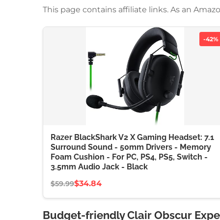
This page contains affiliate links. As an Am
-42%
Razer BlackShark V2 X Gaming Headset: 7.1
Surround Sound - 50mm Drivers - Memory
Foam Cushion - For PC, PS4, PS5, Switch -
3.5mm Audio Jack - Black
$34.84
$59.99
Budget-friendly Clair Obscur Expe