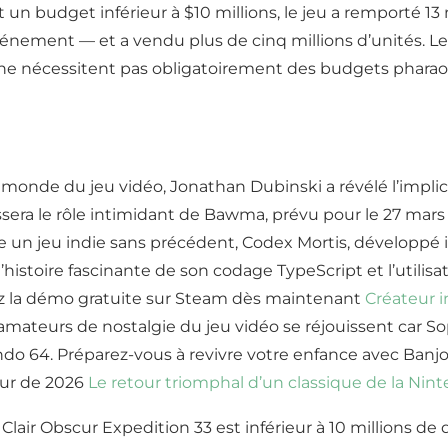
 et un budget inférieur à $10 millions, le jeu a remporté 1
nement — et a vendu plus de cinq millions d’unités. Le 
e ne nécessitent pas obligatoirement des budgets phara
onde du jeu vidéo, Jonathan Dubinski a révélé l’implic
ndossera le rôle intimidant de Bawma, prévu pour le 27 mar
n jeu indie sans précédent, Codex Mortis, développé int
istoire fascinante de son codage TypeScript et l’utilisat
rez la démo gratuite sur Steam dès maintenant
Créateur i
s amateurs de nostalgie du jeu vidéo se réjouissent car 
ndo 64. Préparez-vous à revivre votre enfance avec Banjo
our de 2026
Le retour triomphal d’un classique de la Nint