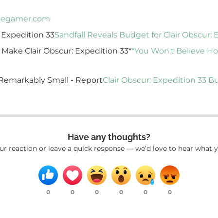
hegamer.com
: Expedition 33
Sandfall Reveals Budget for Clair Obscur: 
Make Clair Obscur: Expedition 33*
*You Won't Believe Ho
 Remarkably Small - Report
Clair Obscur: Expedition 33 
Have any thoughts?
ur reaction or leave a quick response — we’d love to hear what y
0
0
0
0
0
0