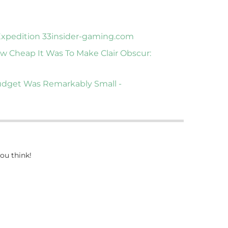
Expedition 33
insider-gaming.com
w Cheap It Was To Make Clair Obscur:
Budget Was Remarkably Small -
ou think!