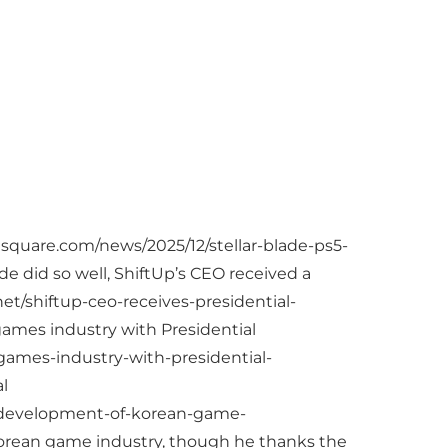
square.com/news/2025/12/stellar-blade-ps5-
 did so well, ShiftUp’s CEO received a
t/shiftup-ceo-receives-presidential-
games industry with Presidential
games-industry-with-presidential-
l
or-development-of-korean-game-
 Korean game industry, though he thanks the