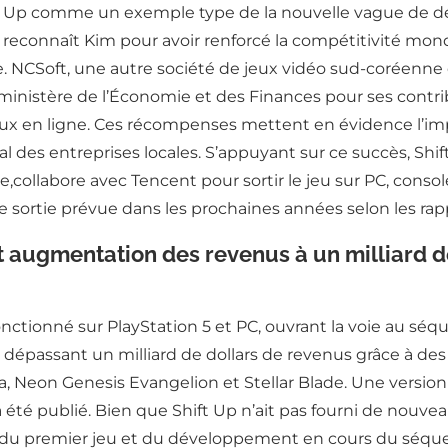
ift Up comme un exemple type de la nouvelle vague de
connaît Kim pour avoir renforcé la compétitivité mondia
e. NCSoft, une autre société de jeux vidéo sud-coréenne 
 ministère de l’Économie et des Finances pour ses contri
eux en ligne. Ces récompenses mettent en évidence l’imp
des entreprises locales. S’appuyant sur ce succès, Shift
lade,collabore avec Tencent pour sortir le jeu sur PC, con
 sortie prévue dans les prochaines années selon les rap
 augmentation des revenus à un milliard de 
nctionné sur PlayStation 5 et PC, ouvrant la voie au séque
épassant un milliard de dollars de revenus grâce à des
a, Neon Genesis Evangelion et Stellar Blade. Une versio
été publié. Bien que Shift Up n’ait pas fourni de nouveaux
du premier jeu et du développement en cours du séque