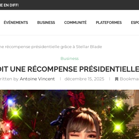
UX PROTAGONISTES ET...
..
X PLAYSTATION...
ERA CE...
 BEAUCOUP PLUS CHÈRES...
RME MISE À...
ARRIVE ENFIN SUR LA...
ECORD HISTORIQUE ET...
ÉVÉNEMENTS
BUSINESS
COMMUNITÉ
PLATEFORMES
ESP
ne récompense présidentielle grâce à Stellar Blade
Business
ÇOIT UNE RÉCOMPENSE PRÉSIDENTIELLE
ritten by
Antoine Vincent
décembre 15, 2025
Bookma