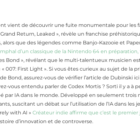
nt vient de découvrir une fuite monumentale pour les fan
Grand Return, Leaked », révèle un franchise préhistorique
 alors que des légendes comme Banjo-Kazooie et Paper 
omphal d’un classique de la Nintendo 64 en préparation, 
 Bond », révélant que le multi-talentueux musicien est 
07: First Light ». Si vous êtes curieux au sujet de la pr
de Bond, assurez-vous de vérifier l’article de Dubinski ic
ez-vous entendu parler de Codex Mortis ? Sorti il y a à
éé par IA dans le monde. Développé en seulement trois m
s, suscitant un débat sur l’utilisation de l’IA dans les j
rely with AI »
Créateur indie affirme que c’est le premie
toire d’innovation et de controverse.