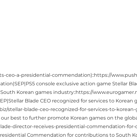
nts-ceo-a-presidential-commendation)::https://www.push
ion|SEP|PS5 console exclusive action game Stellar Blade
South Korean games industry::https://www.eurogamer.ne
P|Stellar Blade CEO recognized for services to Korean 
/stellar-blade-ceo-recognized-for-services-to-korean-
our best to further promote Korean games on the globa
lar-blade-director-receives-presidential-commendation-f
s Presidential Commendation for contributions to South