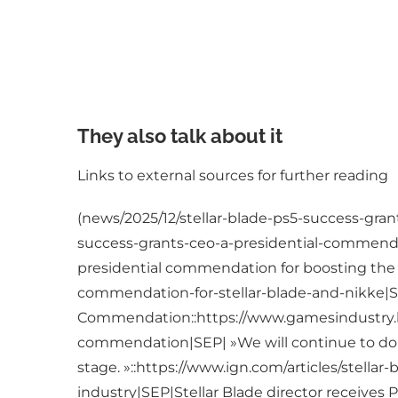
They also talk about it
Links to external sources for further reading
(news/2025/12/stellar-blade-ps5-success-gra
success-grants-ceo-a-presidential-commendat
presidential commendation for boosting the 
commendation-for-stellar-blade-and-nikke|SE
Commendation::https://www.gamesindustry.biz
commendation|SEP| »We will continue to do 
stage. »::https://www.ign.com/articles/stel
industry|SEP|Stellar Blade director receive