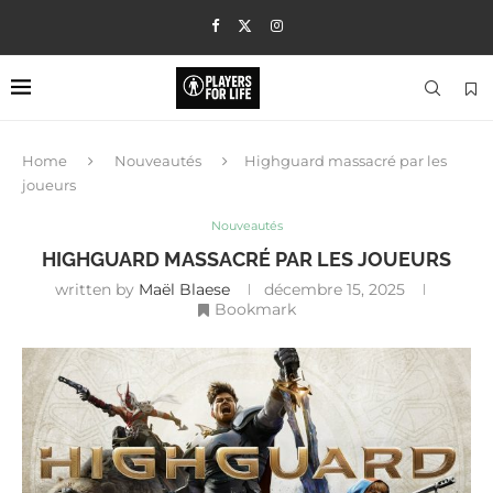
Home
Nouveautés
Highguard massacré par les
joueurs
Nouveautés
HIGHGUARD MASSACRÉ PAR LES JOUEURS
written by
Maël Blaese
décembre 15, 2025
Bookmark