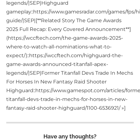
legends/|SEP|Highguard
gameplay::https://www.gamesradar.com/games/fps/h
guide/|SEP|[**Related Story The Game Awards
2025 Full Recap: Every Covered Announcement**]
(https://wccftech.com/the-game-awards-2025-
where-to-watch-all-nominations-what-to-
expect/)::https://wccftech.com/highguard-the-
game-awards-announced-titanfall-apex-
legends/|SEP|Former Titanfall Devs Trade In Mechs
For Horses In New Fantasy Raid Shooter
Highguard::https://www.gamespot.com/articles/forme
titanfall-devs-trade-in-mechs-for-horses-in-new-
fantasy-raid-shooter-highguard/1100-6536921/ »]
Have any thoughts?