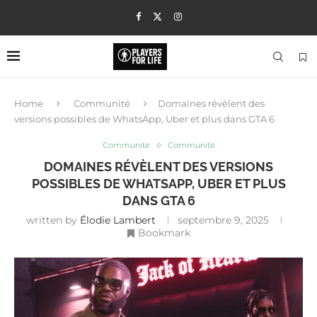
Home
Communité
Domaines révèlent des
versions possibles de WhatsApp, Uber et plus dans GTA 6
Communité
Communité
DOMAINES RÉVÈLENT DES VERSIONS
POSSIBLES DE WHATSAPP, UBER ET PLUS
DANS GTA 6
written by
Élodie Lambert
septembre 9, 2025
Bookmark