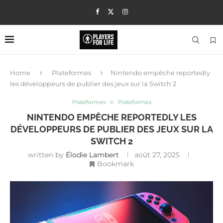
Home
Plateformes
Nintendo empêche reportedly
les développeurs de publier des jeux sur la Switch 2
Plateformes
Plateformes
NINTENDO EMPÊCHE REPORTEDLY LES
DÉVELOPPEURS DE PUBLIER DES JEUX SUR LA
SWITCH 2
written by
Élodie Lambert
août 27, 2025
Bookmark