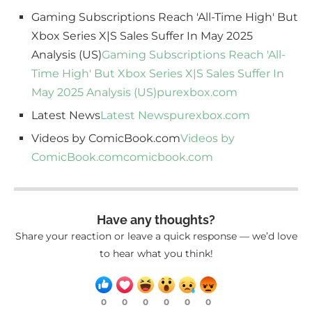
Gaming Subscriptions Reach 'All-Time High' But
Xbox Series X|S Sales Suffer In May 2025
Analysis (US)
Gaming Subscriptions Reach 'All-
Time High' But Xbox Series X|S Sales Suffer In
May 2025 Analysis (US)
purexbox.com
Latest News
Latest News
purexbox.com
Videos by ComicBook.com
Videos by
ComicBook.com
comicbook.com
Have any thoughts?
Share your reaction or leave a quick response — we’d love
to hear what you think!
0
0
0
0
0
0