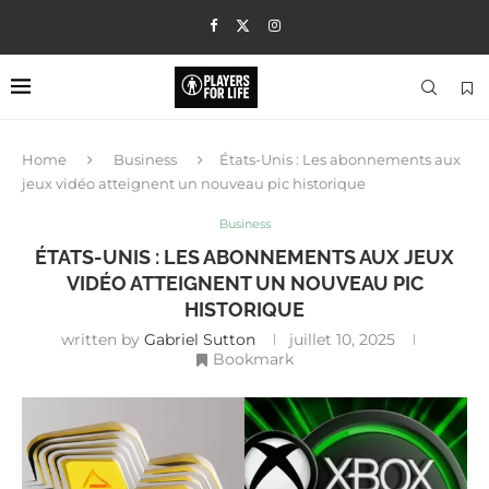
Home
Business
États-Unis : Les abonnements aux
jeux vidéo atteignent un nouveau pic historique
Business
ÉTATS-UNIS : LES ABONNEMENTS AUX JEUX
VIDÉO ATTEIGNENT UN NOUVEAU PIC
HISTORIQUE
written by
Gabriel Sutton
juillet 10, 2025
Bookmark