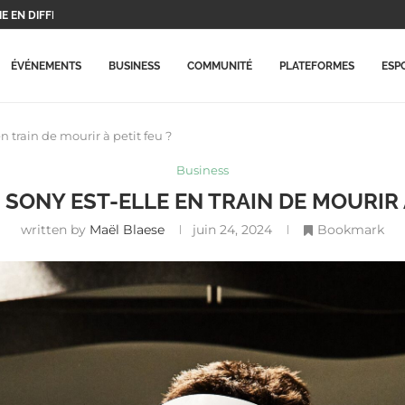
UX PROTAGONISTES ET...
..
X PLAYSTATION...
ERA CE...
 BEAUCOUP PLUS CHÈRES...
RME MISE À...
ARRIVE ENFIN SUR LA...
ECORD HISTORIQUE ET...
ÉVÉNEMENTS
BUSINESS
COMMUNITÉ
PLATEFORMES
ESP
n train de mourir à petit feu ?
Business
 SONY EST-ELLE EN TRAIN DE MOURIR 
written by
Maël Blaese
juin 24, 2024
Bookmark