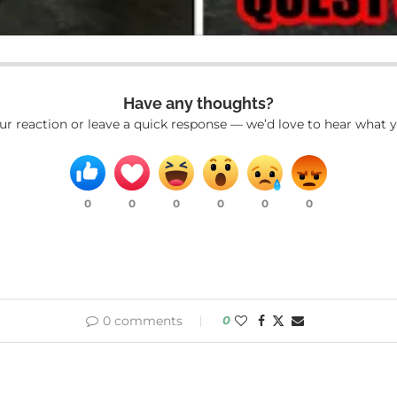
Have any thoughts?
ur reaction or leave a quick response — we’d love to hear what y
0
0
0
0
0
0
0 comments
0