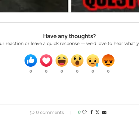
Have any thoughts?
ur reaction or leave a quick response — we’d love to hear what y
0
0
0
0
0
0
0 comments
0