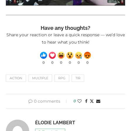
Have any thoughts?
Share your reaction or leave a quick response — we’d love
to hear what you think!
0
0
0
0
0
0
ACTION
MULTIPLE
RPG
TIR
0 comments
0
ÉLODIE LAMBERT