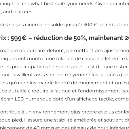
ange to find what best suits your needs. Given our int
, and features.
rix : 599€ – réduction de 50%, maintenant 
n matière de bureaux debout, permettant des ajusteme
tifiques ont montré une relation de cause à effet entre 
les préoccupations liées à la santé, il est dit que rester 
x qui travaillent assis sont en moyenne plus fatigués qu
 tels qu’une plus grande liberté de mouvement et un espa
 ce qui aide à réduire la fatigue et l’endormissement c
 écran LED numérique doté d’un affichage tactile, combin
le contribue à un environnement plus propre et plus conf
ue pied, il assure une stabilité améliorée et soutient 
éplacement de 40 mm/s et des niveaux de bruit inférieurs