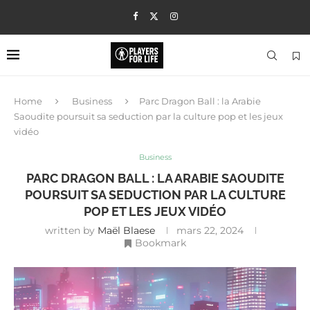
Home
Business
Parc Dragon Ball : la Arabie
Saoudite poursuit sa seduction par la culture pop et les jeux
vidéo
Business
PARC DRAGON BALL : LA ARABIE SAOUDITE
POURSUIT SA SEDUCTION PAR LA CULTURE
POP ET LES JEUX VIDÉO
written by
Maël Blaese
mars 22, 2024
Bookmark