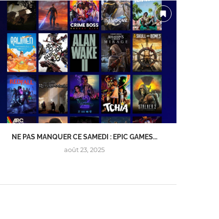
NE PAS MANQUER CE SAMEDI : EPIC GAMES...
NE MAN
août 23, 2025