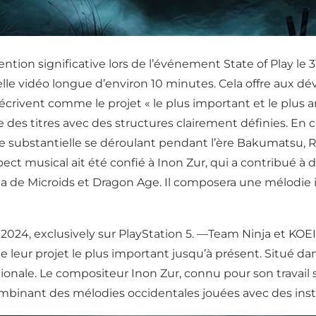
tention significative lors de l’événement State of Play le 
le vidéo longue d’environ 10 minutes. Cela offre aux d
 décrivent comme le projet « le plus important et le plus a
 des titres avec des structures clairement définies. En
e substantielle se déroulant pendant l’ère Bakumatsu, R
ect musical ait été confié à Inon Zur, qui a contribué à d
ria de Microids et Dragon Age. Il composera une mélodie 
 2024, exclusively sur PlayStation 5. —Team Ninja et KO
 leur projet le plus important jusqu’à présent. Situé d
onale. Le compositeur Inon Zur, connu pour son travail su
binant des mélodies occidentales jouées avec des instr