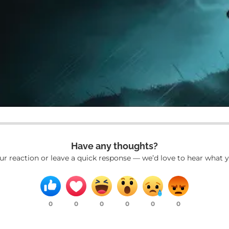
Have any thoughts?
ur reaction or leave a quick response — we’d love to hear what y
0
0
0
0
0
0