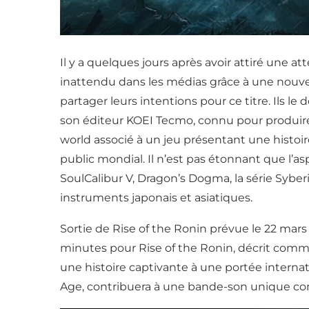
Il y a quelques jours après avoir attiré une at
inattendu dans les médias grâce à une nouvel
partager leurs intentions pour ce titre. Ils le
son éditeur KOEI Tecmo, connu pour produire
world associé à un jeu présentant une histoir
public mondial. Il n’est pas étonnant que l’asp
SoulCalibur V, Dragon’s Dogma, la série Sybe
instruments japonais et asiatiques.
Sortie de Rise of the Ronin prévue le 22 mars
minutes pour Rise of the Ronin, décrit comme
une histoire captivante à une portée internati
Age, contribuera à une bande-son unique com