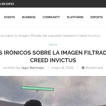
EN DIFICULTADES,...
S PROTAGONISTAS Y...
DE...
O VIDEOJUEGOS DE...
ARÁ ESTE JUEGO...
CHO SU PRECIO...
N ACTUALIZACIÓN CON NUEVOS...
ALMENTE LLEGA A...
RIMERAS NOVEDADES...
EVENTS
BUSINESS
COMMUNITY
PLATFORMS
ESPORTS
os sobre la imagen filtrada del supuesto Assassins Creed Invictus
News
 IRÓNICOS SOBRE LA IMAGEN FILTRA
CREED INVICTUS
written by
Iago Bermejo
mayo 8, 2026
Bookmark