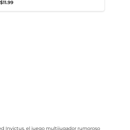
$11.99
ed Invictus, el juego multijugador rumoroso