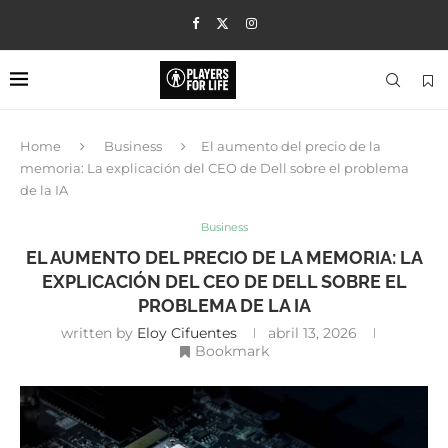
Home
Business
El aumento del precio de la
memoria: La explicación del CEO de Dell sobre el problema
de la IA
Business
EL AUMENTO DEL PRECIO DE LA MEMORIA: LA
EXPLICACIÓN DEL CEO DE DELL SOBRE EL
PROBLEMA DE LA IA
written by
Eloy Cifuentes
abril 13, 2026
Bookmark