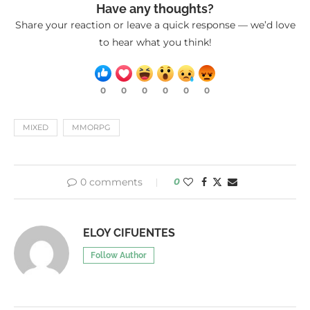
Have any thoughts?
Share your reaction or leave a quick response — we’d love
to hear what you think!
0
0
0
0
0
0
MIXED
MMORPG
0 comments
0
ELOY CIFUENTES
Follow Author