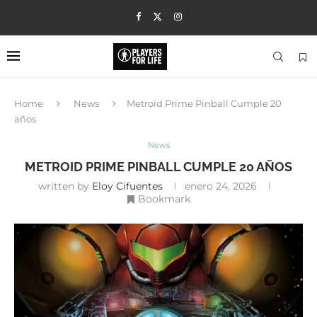
Home
News
Metroid Prime Pinball Cumple 20
años
News
METROID PRIME PINBALL CUMPLE 20 AÑOS
written by
Eloy Cifuentes
enero 24, 2026
Bookmark