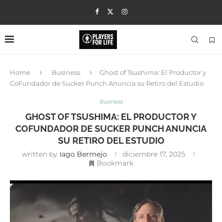
Home
Business
Ghost of Tsushima: El Productor y
CoFundador de Sucker Punch Anuncia su Retiro del Estudio
Business
GHOST OF TSUSHIMA: EL PRODUCTOR Y
COFUNDADOR DE SUCKER PUNCH ANUNCIA
SU RETIRO DEL ESTUDIO
written by
Iago Bermejo
diciembre 17, 2025
Bookmark