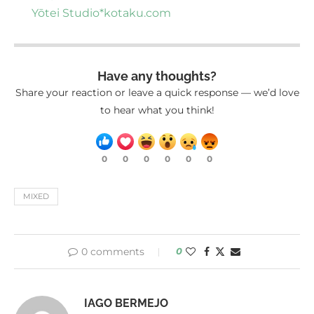
Yōtei Studio*
kotaku.com
Have any thoughts?
Share your reaction or leave a quick response — we’d love
to hear what you think!
0
0
0
0
0
0
MIXED
0 comments
0
IAGO BERMEJO