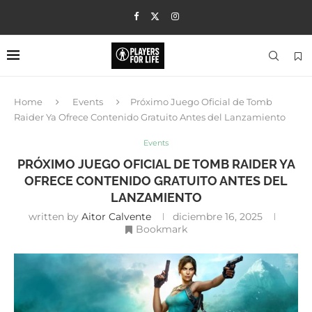
Home
Events
Próximo Juego Oficial de Tomb
Raider Ya Ofrece Contenido Gratuito Antes del Lanzamiento
Events
PRÓXIMO JUEGO OFICIAL DE TOMB RAIDER YA
OFRECE CONTENIDO GRATUITO ANTES DEL
LANZAMIENTO
written by
Aitor Calvente
diciembre 16, 2025
Bookmark