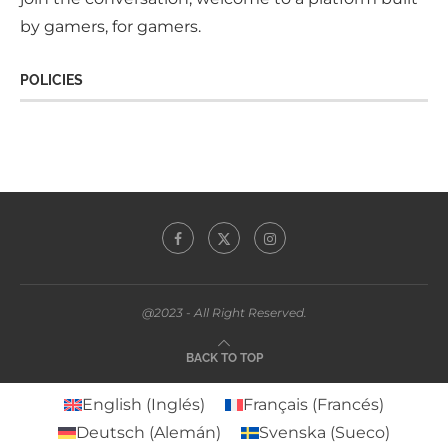
by gamers, for gamers.
POLICIES
@2023 - All Right Reserved.
BACK TO TOP
English
(
Inglés
)
Français
(
Francés
)
Deutsch
(
Alemán
)
Svenska
(
Sueco
)