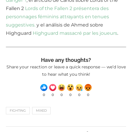
danger ?
, el artículo de Carlos sobre Lords of the
Fallen 2
Lords of the Fallen 2 présentera des
personnages féminins attrayants en tenues
suggestives.
y el análisis de Ahmed sobre
Highguard
Highguard massacré par les joueurs
.
Have any thoughts?
Share your reaction or leave a quick response — we’d love
to hear what you think!
0
0
0
0
0
0
FIGHTING
MIXED