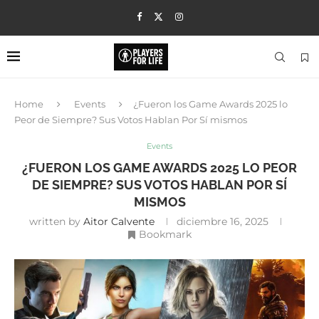
Home
Events
¿Fueron los Game Awards 2025 lo
Peor de Siempre? Sus Votos Hablan Por Sí mismos
Events
¿FUERON LOS GAME AWARDS 2025 LO PEOR
DE SIEMPRE? SUS VOTOS HABLAN POR SÍ
MISMOS
written by
Aitor Calvente
diciembre 16, 2025
Bookmark