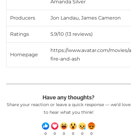
Amanda Silver
Producers
Jon Landau, James Cameron
Ratings
5.9/10 (13 reviews)
https://www.avatar.com/movies/ava
Homepage
fire-and-ash
Have any thoughts?
Share your reaction or leave a quick response — we’d love
to hear what you think!
0
0
0
0
0
0