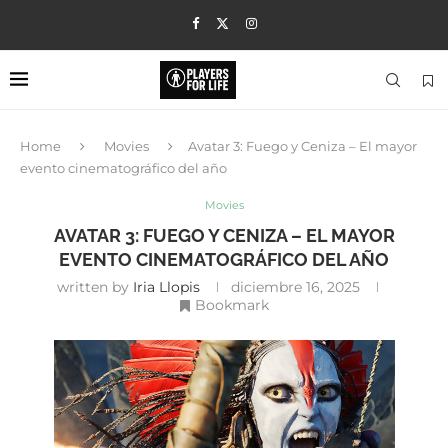
Home
Movies
Avatar 3: Fuego y Ceniza – El mayor
evento cinematográfico del año
Movies
AVATAR 3: FUEGO Y CENIZA – EL MAYOR
EVENTO CINEMATOGRÁFICO DEL AÑO
written by
Iria Llopis
diciembre 16, 2025
Bookmark